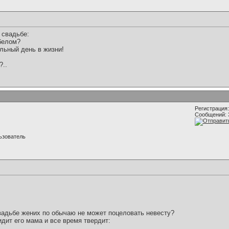
 свадьбе:
 белом?
льный день в жизни!
?..
Регистрация:
Сообщений: 
ьзователь
свадьбе жених по обычаю не может поцеловать невесту?
дит его мама и все время твердит: