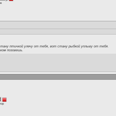
ок
стану птичкой улечу от тебя, вот стану рыбкой уплыву от тебя.
аком позовешь.
d
тор