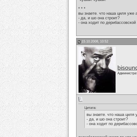
* * *
вы знаете. что наша циля уже 
- да, и шо она строит?
- она ходит по дерибассовской 
15.10.2008, 10:52
bisoun
Администра
Цитата:
вы знаете. что наша циля 
- да, и шо она строит?
- она ходит по дерибассовс