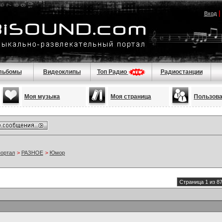
Вход
льбомы
Видеоклипы
Топ Радио
Радиостанции
Моя музыка
Моя страница
Пользов
портал
>
РАЗНОЕ
>
Юмор
Страница 1 из 8