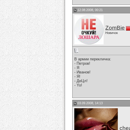
12.08.2008, 00:21
ZomBie
Новичок
В армии перекличка:
- Петров!
- Я
- Иванов!
- Я!
- ДеЦл!
- Yo!
03.09.2008, 14:13
che