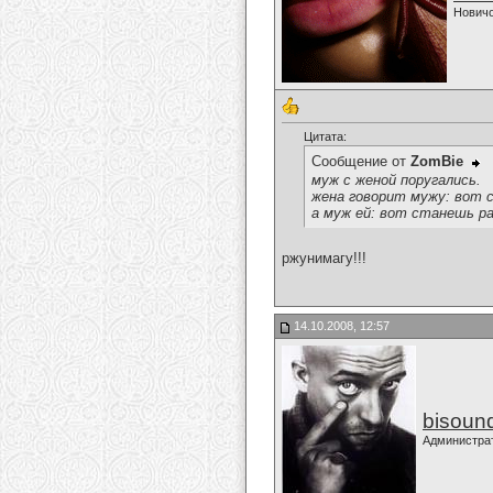
Нович
Цитата:
Сообщение от
ZomBie
муж с женой поругались.
жена говорит мужу: вот 
а муж ей: вот станешь р
ржунимагу!!!
14.10.2008, 12:57
bisoun
Администра