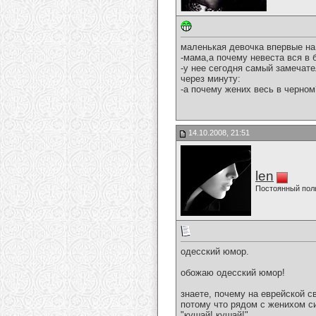
маленькая девочка впервые на
-мама,а почему невеста вся в
-у нее сегодня самый замечате
через минуту:
-а почему жених весь в черном
14.10.2008, 21:51
len
Постоянный пол
одесский юмор.
обожаю одесский юмор!
знаете, почему на еврейской 
потому что рядом с женихом си
"кушай! кушай!"