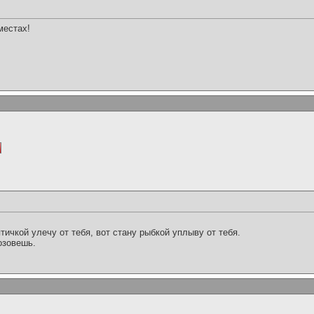
местах!
тичкой улечу от тебя, вот стану рыбкой уплыву от тебя.
озовешь.