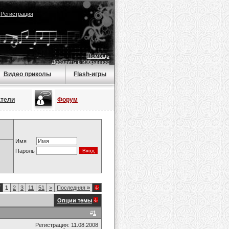
|
Регистрация
Помощь
Добавить в избранное
Видео приколы
Flash-игры
атели
Форум
Имя
Пароль
7
1
2
3
11
51
>
Последняя
»
Опции темы
#
1
Регистрация: 11.08.2008