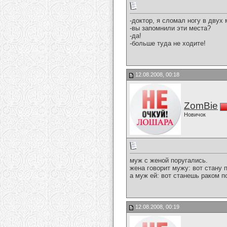
-доктор, я сломал ногу в двух 
-вы запомнили эти места?
-да!
-больше туда не ходите!
12.08.2008, 00:18
ZomBie
Новичок
муж с женой поругались.
жена говорит мужу: вот стану п
а муж ей: вот станешь раком п
12.08.2008, 00:19