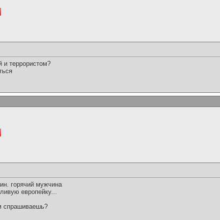
й и террористом?
ться
зин. горячий мужчина
ливую европейку...
ем спрашиваешь?