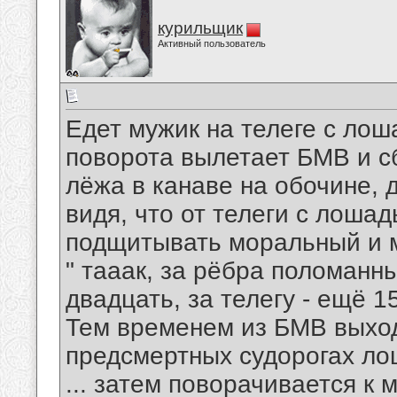
курильщик
Активный пользователь
Едет мужик на телеге с лоша
поворота вылетает БМВ и сб
лёжа в канаве на обочине, 
видя, что от телеги с лоша
подщитывать моральный и 
" тааак, за рёбра поломанны
двадцать, за телегу - ещё 15
Тем временем из БМВ выход
предсмертных судорогах лош
... затем поворачивается к 