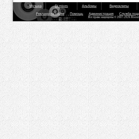
Музыка
Dj mixes
Альбомы
Видеоклипы
Реклама на сайте
Помощь
Администрация
Служба под
Все права защищены © 2007-2026 Bisou