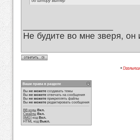
об штору вытер
__________________
Не будите во мне зверя, он 
«
Предыдущ
Ваши права в разделе
Вы
не можете
создавать темы
Вы
не можете
отвечать на сообщения
Вы
не можете
прикреплять файлы
Вы
не можете
редактировать сообщения
BB коды
Вкл.
Смайлы
Вкл.
[IMG]
код
Вкл.
HTML код
Выкл.