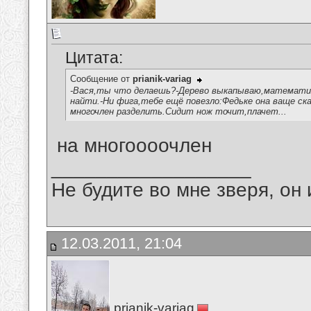
Цитата:
Сообщение от
prianik-variag
-Вася,ты что делаешь?-Дерево выкапываю,математич
найти.-Ни фига,тебе ещё повезло:Федьке она ваще ска
многочлен разделить.Сидит нож точит,плачет...
на многоооочлен
__________________
Не будите во мне зверя, он 
12.03.2011, 21:04
prianik-variag