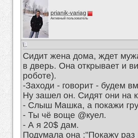
prianik-variag
Активный пользователь
Сидит жена дома, ждет мужа
в дверь. Она открывает и в
роботе).
-Заходи - говорит - будем в
Ну зашел он. Сидят они на к
- Слыш Машка, а покажи гру
- Ты чё воще @куел.
- А я 20$ дам.
Подумала она :"Покажу раз 