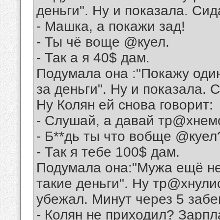
деньги". Ну и показала. Сид
- Машка, а покажи зад!
- Ты чё воще @куел.
- Так а я 40$ дам.
Подумала она :"Покажу один
за деньги". Ну и показала. 
Ну Колян ей снова говорит:
- Слушай, а давай тр@хнем
- Б**дь ты что вобще @куел
- Так я тебе 100$ дам.
Подумала она:"Мужа ещё нет
такие деньги". Ну тр@хнулис
убежал. Минут через 5 забе
- Колян не приходил? Зарп