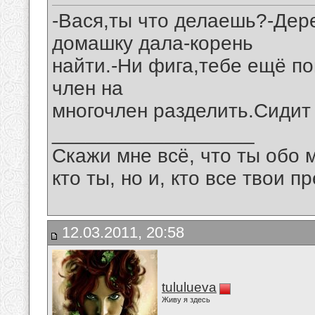
-Вася,ты что делаешь?-Де
домашку дала-корень
найти.-Ни фига,тебе ещё п
член на
многочлен разделить.Сидит н
__________________
Скажи мне всё, что ты обо 
кто ты, но и, кто все твои пр
12.03.2011, 20:58
tululueva
Живу я здесь