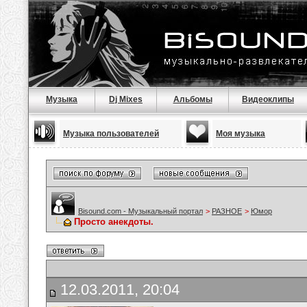
Музыка
Dj Mixes
Альбомы
Видеоклипы
Музыка пользователей
Моя музыка
Bisound.com - Музыкальный портал
>
РАЗНОЕ
>
Юмор
Просто анекдоты.
12.03.2011, 20:04