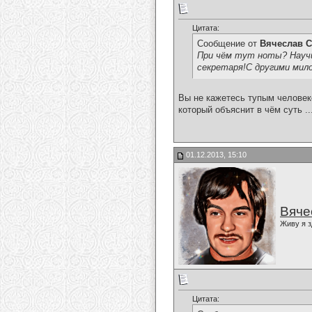
Цитата:
Сообщение от
Вячеслав С
При чём тут ноты? Научи
секретаря!С другими мил
Вы не кажетесь тупым человеко
который объяснит в чём суть ..
01.12.2013, 15:10
Вяче
Живу я з
Цитата: