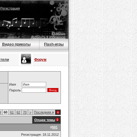
|
Регистрация
Помощь
Добавить в избранное
Видео приколы
Flash-игры
атели
Форум
Имя
Пароль
9
60
61
62
70
>
Последняя
»
Опции темы
#
591
Регистрация: 18.11.2012