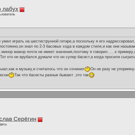
 лабух
ьзователь
е умел играть на шестиструнной гитаре,а поскольку я его надрессировал
остоянно,он знал по 2-3 басовых хода в каждом стиле,и как они называ
 минор мажор почти не имеет значения,поэтому я говорил......к примеру,
Тот кто не врубался думали что он супер басист,а когда просили сыгра
ыал,как и музыку,и считалось что он сочинил
Он не разу не упормяну
песни
Так что басисты разные бывают ,это так
слав Серёгин
десь