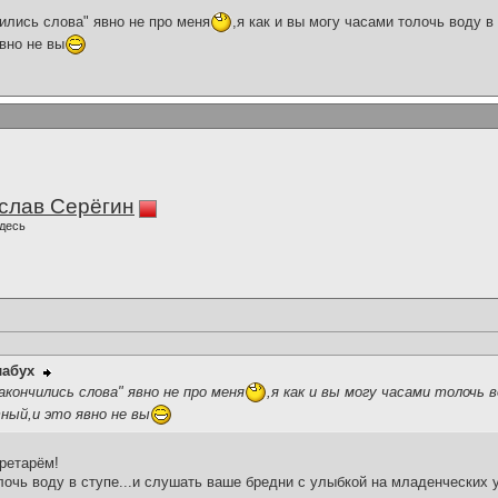
ились слова" явно не про меня
,я как и вы могу часами толочь воду в
вно не вы
слав Серёгин
десь
лабух
кончились слова" явно не про меня
,я как и вы могу часами толочь 
ный,и это явно не вы
ретарём!
очь воду в ступе...и слушать ваше бредни с улыбкой на младенческих 