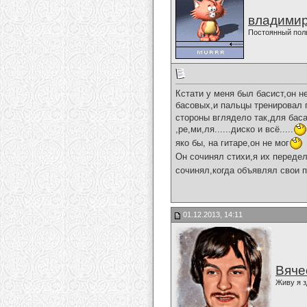
владимир
Постоянный пол
Кстати у меня был басист,он н
басовых,и пальцы тренировал п
стороны вглядело так,для баса
,ре,ми,ля......диско и всё.....
яко бы, на гитаре,он не мог
Он сочинял стихи,я их передел
сочинял,когда объявлял свои 
01.12.2013, 14:11
Вяче
Живу я з