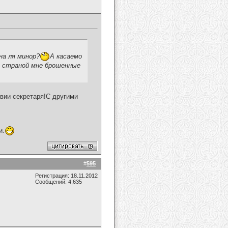
на ля минор?
А касаемо
й страной мне брошенные
твии секретаря!С другими
и.
#
595
Регистрация: 18.11.2012
Сообщений: 4,635