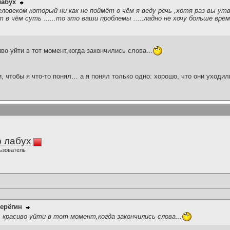
лабух
ловеком который ни как не поймёт о чём я веду речь ,хотя раз вы у
 в чём суть ......то это ваши проблемы .....ладно не хочу больше вре
во уйти в тот момент,когда закончились слова...
и, чтобы я что-то понял… а я понял только одно: хорошо, что они уходил
 лабух
ьзователь
ерёгин
 красиво уйти в тот момент,когда закончились слова...