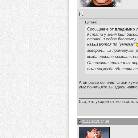
Цитата:
Сообщение от
владимир 
Кстати у меня был басист
стилей и ходов басовых,и
называются по "умному"
говорил......к примеру,ля, р
когда просили сыграть пе
Он сочинял стихи,я их пе
сочинял,когда объявлял св
А он разве сочинял стихи хуже
уму понять,что вы здесь напис
__________________
___________________________
Все, кто уходил от меня хотел
01.12.2013, 14:26