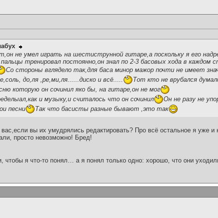
лабух
,он не умел играть на шестиструнной гитаре,а поскольку я его надре
 пальцы тренировал постоянно,он знал по 2-3 басовых хода в каждом с
Со стороны вглядело так,для баса минор мажор почти не имеет зна
е,соль, до,ля ,ре,ми,ля......диско и всё.....
Тот кто не врубался думал
сню которую он сочинил яко бы, на гитаре,он не мог
ределыал,как и музыку,и считалось что он сочинил
Он не разу не уп
ои песни
Так что басисты разные бывают ,это так
 вас,если вы их умудрялись редактировать? Про всё остальное я уже и 
али, просто невозможно! Бред!
и, чтобы я что-то понял… а я понял только одно: хорошо, что они уходил