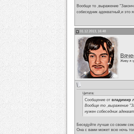
Вообще то ,выражение "Законч
собеседник адекватный,и это я
01.12.2013, 16:48
Вяче
Живу я з
Цитата:
Сообщение от
владимир 
Вообще то ,выражение "За
нужен собеседник адекват
Беседуйте лучше со своим сек
Она с вами может всю ночь тол