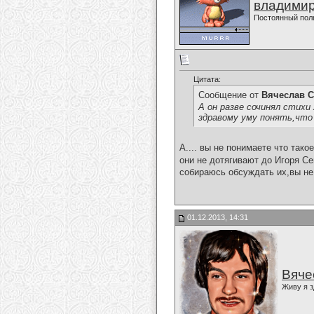
владимир
Постоянный пол
Цитата:
Сообщение от
Вячеслав С
А он разве сочинял стихи
здравому уму понять,что 
А.... вы не понимаете что тако
они не дотягивают до Игоря Се
собираюсь обсуждать их,вы не
01.12.2013, 14:31
Вяче
Живу я з