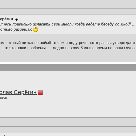
ерёгин
тесь правильно излагать свои мысли,когда ведёте беседу со мной! .
остиво разрешаю
м который ни как не поймёт о чём я веду речь ,хотя раз вы утверждает
....то это ваши проблемы .....ладно не хочу больше время на ваши глупо
слав Серёгин
десь