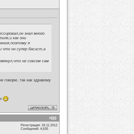
ссировал,он знал много
тиле,и как они
чения,поэтому я
и что он супер басист,а
ормянул,что не совсем сам
не говорю..так как здравому
и.
#
593
Регистрация: 18.11.2012
Сообщений: 4,635