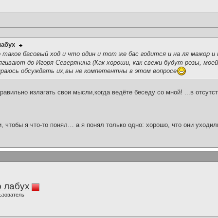
лабух
о такое басовый ход и что один и тот же бас годится и на ля мажор и 
ягивают до Игоря Северянина (Как хороши, как свежи будут розы, мое
обираюсь обсуждать их,вы не компетентны в этом вопросе
равильно излагать свои мысли,когда ведёте беседу со мной! ...в отсутс
и, чтобы я что-то понял… а я понял только одно: хорошо, что они уходил
 лабух
ьзователь