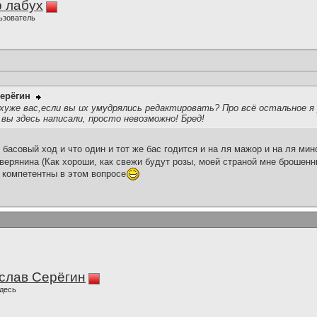
 лабух
ьзователь
ерёгин
 хуже вас,если вы их умудрялись редактировать? Про всё остальное я 
вы здесь написали, просто невозможно! Бред!
е басовый ход и что один и тот же бас годится и на ля мажор и на ля мин
верянина (Как хороши, как свежи будут розы, моей страной мне брошенны
 компетентны в этом вопросе
слав Серёгин
десь