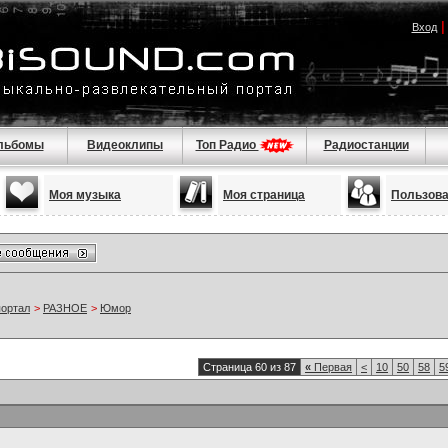
Вход
льбомы
Видеоклипы
Топ Радио
Радиостанции
Моя музыка
Моя страница
Пользов
портал
>
РАЗНОЕ
>
Юмор
Страница 60 из 87
«
Первая
<
10
50
58
5