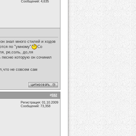
Сообщений: 4,635
,он знал много стилей и ходов
ются по "умному"
Со
ля, ре,соль, до,ля
ть песню которую он сочинил
л,что не совсем сам
#
592
Регистрация: 01.10.2009
Сообщений: 73,358