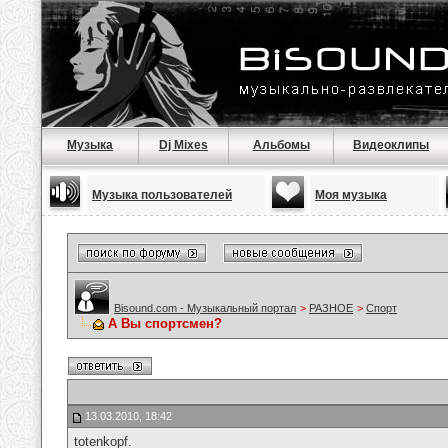
Музыка
Dj Mixes
Альбомы
Видеоклипы
Музыка пользователей
Моя музыка
Bisound.com - Музыкальный портал
>
РАЗНОЕ
>
Спорт
А Вы спортсмен?
13.03.2010, 18:42
totenkopf.