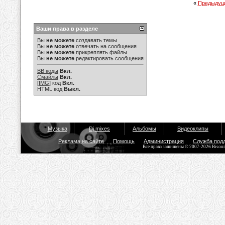
«
Предыдущ
Ваши права в разделе
Вы
не можете
создавать темы
Вы
не можете
отвечать на сообщения
Вы
не можете
прикреплять файлы
Вы
не можете
редактировать сообщения
BB коды
Вкл.
Смайлы
Вкл.
[IMG]
код
Вкл.
HTML код
Выкл.
Музыка
Dj mixes
Альбомы
Видеоклипы
Реклама на сайте
Помощь
Администрация
Служба под
Все права защищены © 2007-2026 Bisou