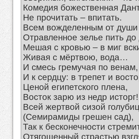
Комедия божественная Дант
Не прочитать – впитать.
Всем вожделенным от души 
Отравленное зелье пить до 
Мешая с кровью – в миг вск
Живая с мёртвою, вода…
И смесь гремучая по венам,
И к сердцу: в трепет и восто
Ценой египетского плена,
Восток зарю из недр исторг!
Всей жертвой сизой голуби
(Семирамиды грешен сад),
Так к бесконечности стреми
Отягощенный страстью взг