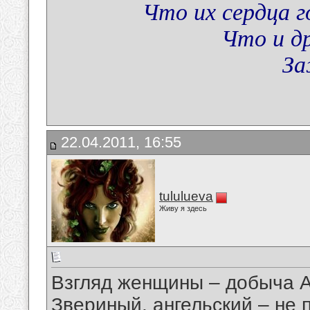
Что их сердца 
Что и д
За
22.04.2011, 16:55
tululueva
Живу я здесь
Взгляд женщины – добыча А
Звериный, ангельский – не 