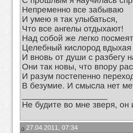
С прошлым я научилась спр
Непременно все забываю
И умею я так улыбаться,
Что все ангелы отдыхают!
Над собой же легко посмеят
Целебный кислород вдыхая
И вновь от души с разбегу н
Они так новы, что впору ра
И разум постепенно перехо
В безумие. И смысла нет ме
__________________
Не будите во мне зверя, он 
27.04.2011, 07:34