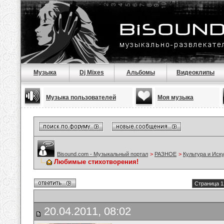
Музыка
Dj Mixes
Альбомы
Видеоклипы
Музыка пользователей
Моя музыка
Bisound.com - Музыкальный портал
>
РАЗНОЕ
>
Культура и Иск
Любимые стихотворения!
Страница 1
20.04.2011, 08:02