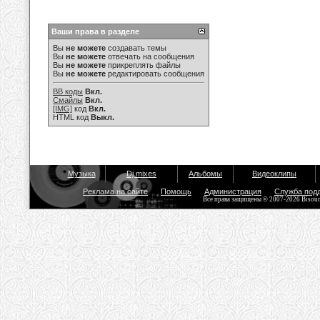
Ваши права в разделе
Вы
не можете
создавать темы
Вы
не можете
отвечать на сообщения
Вы
не можете
прикреплять файлы
Вы
не можете
редактировать сообщения
BB коды
Вкл.
Смайлы
Вкл.
[IMG]
код
Вкл.
HTML код
Выкл.
Музыка
Dj mixes
Альбомы
Видеоклипы
Реклама на сайте
Помощь
Администрация
Служба под
Все права защищены © 2007-2026 Bisou