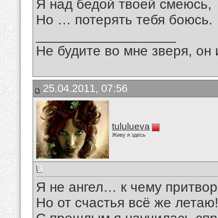
Я над бедой твоей смеюсь,
Но … потерять тебя боюсь.
__________________
Не будите во мне зверя, он 
25.04.2011, 07:56
tululueva
Живу я здесь
Я не ангел… к чему притвор
Но от счастья всё же летаю