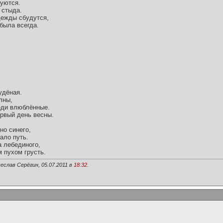
уются.
 стыда.
адежды сбудутся,
была всегда.
удёная.
лны,
еди влюблённые.
ервый день весны.
но синего,
ало путь.
а лебединого,
 пухом грусть.
еслав Серёгин, 05.07.2011 в
18:32
.