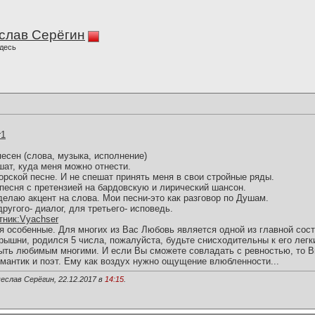
слав Серёгин
десь
r1
песен (слова, музыка, исполнение)
шат, куда меня можно отнести.
торской песне. И не спешат принять меня в свои стройные ряды.
песня с претензией на бардовскую и лирический шансон.
елаю акцент на слова. Мои песни-это как разговор по Душам.
другого- диалог, для третьего- исповедь.
астник:Vyachser
ия особенные. Для многих из Вас Любовь является одной из главной со
шни, родился 5 числа, пожалуйста, будьте снисходительны к его лег
ыть любимым многими. И если Вы сможете совладать с ревностью, то В
омантик и поэт. Ему как воздух нужно ощущение влюбленности...
еслав Серёгин, 22.12.2017 в
14:15
.