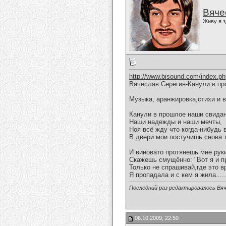
Вяче
Живу я з
http://www.bisound.com/index.p
Вячеслав Серёгин-Канули в пр
Музыка, аранжировка,стихи и 
Канули в прошлое наши свидан
Наши надежды и наши мечты,
Ноя всё жду что когда-нибудь 
В двери мои постучишь снова 
И виновато протянешь мне рук
Скажешь смущённо: "Вот я и п
Только не спрашивай,где это в
Я пропадала и с кем я жила.....
Последний раз редактировалось Вяч
06.10.2009, 22:50