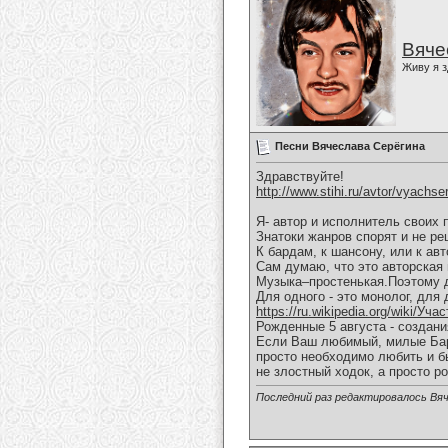
Вяче
Живу я з
Песни Вячеслава Серёгина
Здравствуйте!
http://www.stihi.ru/avtor/vyachse
Я- автор и исполнитель своих 
Знатоки жанров спорят и не ре
К бардам, к шансону, или к ав
Сам думаю, что это авторская 
Музыка–простенькая.Поэтому д
Для одного - это монолог, для 
https://ru.wikipedia.org/wiki/Уч
Рожденные 5 августа - создан
Если Ваш любимый, милые Бары
просто необходимо любить и б
не злостный ходок, а просто р
Последний раз редактировалось Вяч