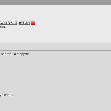
слав Серёгин
десь
я залита на форуме
у печаль.