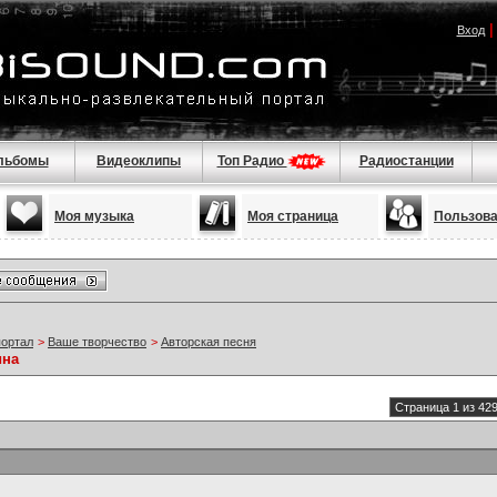
Вход
льбомы
Видеоклипы
Топ Радио
Радиостанции
Моя музыка
Моя страница
Пользов
портал
>
Ваше творчество
>
Авторская песня
ина
Страница 1 из 42