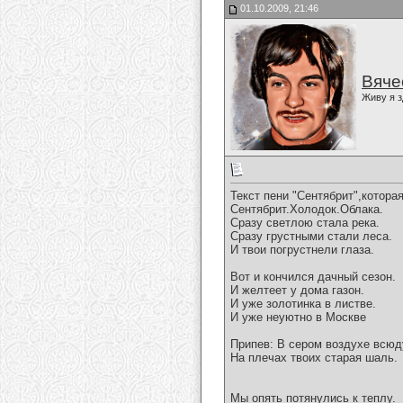
01.10.2009, 21:46
Вяче
Живу я з
Текст пени "Сентябрит",котора
Сентябрит.Холодок.Облака.
Сразу светлою стала река.
Сразу грустными стали леса.
И твои погрустнели глаза.
Вот и кончился дачный сезон.
И желтеет у дома газон.
И уже золотинка в листве.
И уже неуютно в Москве
Припев: В сером воздухе всюд
На плечах твоих старая шаль.
Мы опять потянулись к теплу.