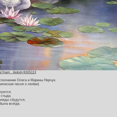
hp?nam...ile&id=9165113
сполнении Олега и Марины Нерчук.
рическая песня о любви)
луются.
 стыда.
адежды сбудутся,
была всегда.