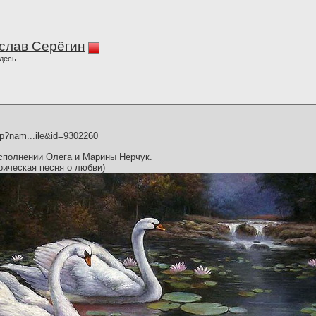
слав Серёгин
десь
hp?nam...ile&id=9302260
сполнении Олега и Марины Нерчук.
рическая песня о любви)