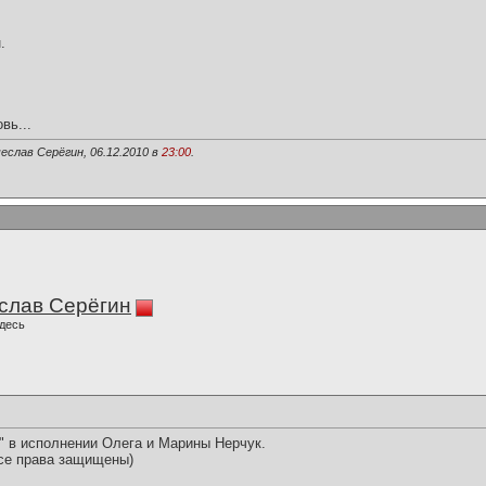
.
вь...
еслав Серёгин, 06.12.2010 в
23:00
.
слав Серёгин
десь
" в исполнении Олега и Марины Нерчук.
се права защищены)