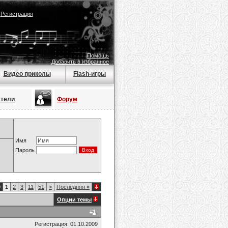
|
Регистрация
Помощь
Добавить в избранное
Видео приколы
Flash-игры
атели
Форум
Имя
Пароль
9
1
2
3
11
51
>
Последняя
»
Опции темы
#
1
Регистрация: 01.10.2009