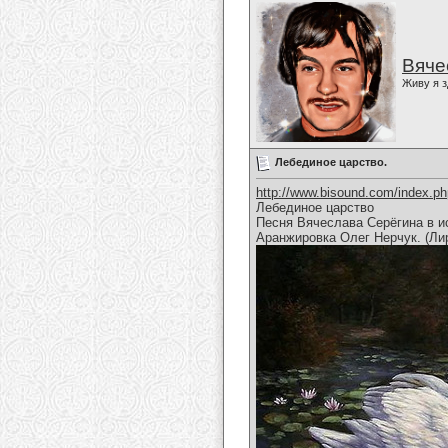
Вяче
Живу я з
Лебединое царство.
http://www.bisound.com/index.p
Лебединое царство
Песня Вячеслава Серёгина в и
Аранжировка Олег Нерчук. (Ли