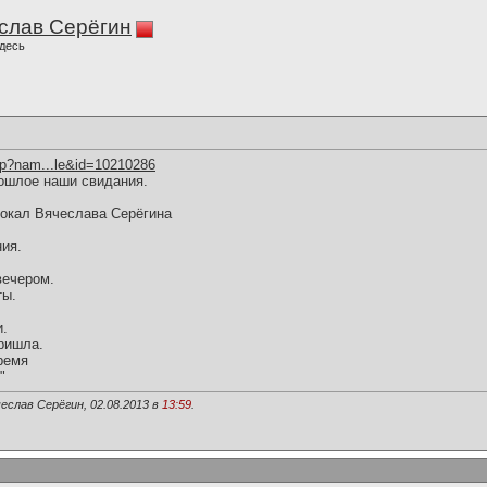
слав Серёгин
десь
hp?nam...le&id=10210286
ошлое наши свидания.
вокал Вячеслава Серёгина
ия.
вечером.
ты.
и.
ришла.
ремя
"
еслав Серёгин, 02.08.2013 в
13:59
.