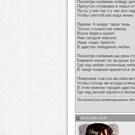
Посмотри,любимая.лебеди цел
Прячутся головками в перья от
Пусть у них как и у нас,все н
Чтобы светлой,как вода жизнь 
Припев: А вокруг такая тишь.
Только слышно,как камыш.
Возле берега шумит.
Нам сегодня повезло.
Нашу лодку занесло
В царство лебединое любви....
Посмотри,любимая,как река ст
Бережно качает их на руках во
Где под небом солнечным,леб
В танце плавном кружатся,в п
Пожелаем счастья им,неба веч
Чтобы солнце им всегда,освещ
В этом нежном городке,царств
Где над речкой кружится,белым
Последний раз редактировалось Вяч
03.10.2009, 16:39