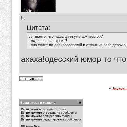
Цитата:
вы знаете. что наша циля уже архитектор?
- да, и шо она строит?
- она ходит по дерибассовской и строит из себя девочку
ахаха!одесский юмор то что 
«
Предыдущ
Ваши права в разделе
Вы
не можете
создавать темы
Вы
не можете
отвечать на сообщения
Вы
не можете
прикреплять файлы
Вы
не можете
редактировать сообщения
BB коды
Вкл.