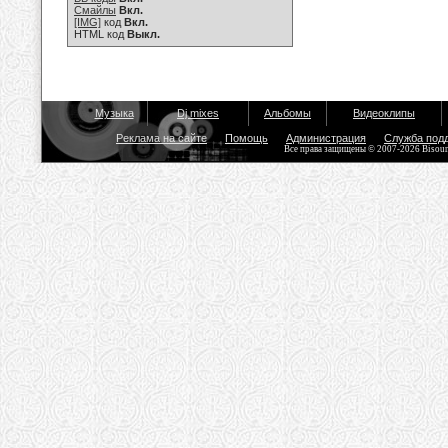
Смайлы
Вкл.
[IMG]
код
Вкл.
HTML код
Выкл.
Музыка
Dj mixes
Альбомы
Видеоклипы
Реклама на сайте
Помощь
Администрация
Служба под
Все права защищены © 2007-2026 Bisou