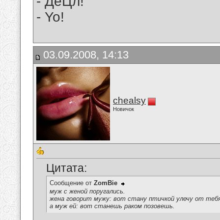
- ДеЦл!
- Yo!
03.09.2008, 14:13
chealsy
Новичок
Цитата:
Сообщение от
ZomBie
муж с женой поругались.
жена говорит мужу: вот стану птичкой улечу от теб
а муж ей: вот станешь раком позовешь.