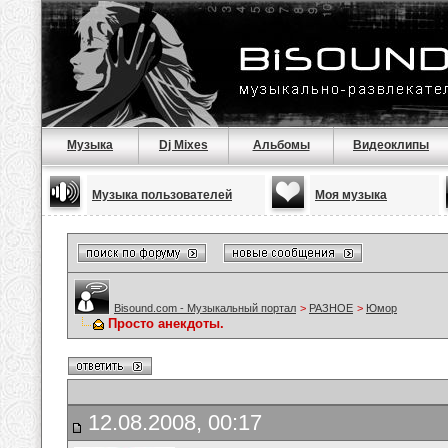
Музыка
Dj Mixes
Альбомы
Видеоклипы
Музыка пользователей
Моя музыка
Bisound.com - Музыкальный портал
>
РАЗНОЕ
>
Юмор
Просто анекдоты.
12.08.2008, 00:17