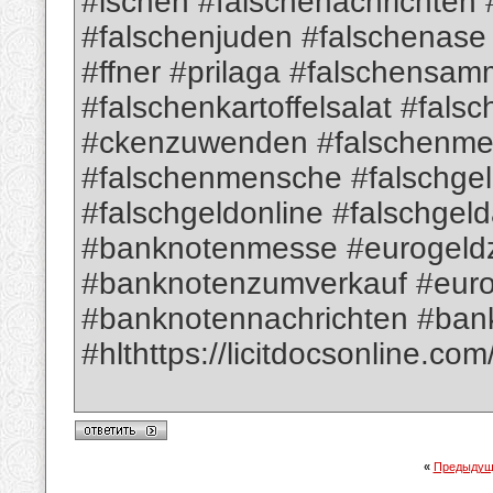
#lschen #falschenachrichten
#falschenjuden #falschenas
#ffner #prilaga #falschensam
#falschenkartoffelsalat #fa
#ckenzuwenden #falschenme
#falschenmensche #falschge
#falschgeldonline #falschgel
#banknotenmesse #eurogeld
#banknotenzumverkauf #euro
#banknotennachrichten #ban
#hlthttps://licitdocsonline.com
«
Предыдущ