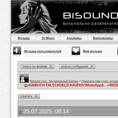
Музыка
Dj Mixes
Альбомы
Видеоклипы
Музыка пользователей
Моя музыка
Bisound.com - Музыкальный портал
>
Помогите нам стать лучше
KANN ICH FALSCHGELD KAUFEN WhatsApp&.. +4915212
25.07.2025, 08:14