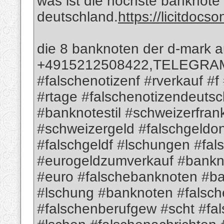
was ist die höchste banknote 
deutschland.
https://licitdocs
die 8 banknoten der d-mark 
+4915212508422,TELEGRAM; 
#falschenotizenf #rverkauf #f
#rtage #falschenotizendeutsc
#banknotestil #schweizerfra
#schweizergeld #falschgeldon
#falschgeldf #lschungen #fa
#eurogeldzumverkauf #bank
#euro #falschebanknoten #b
#lschung #banknoten #falsch
#falschenberufgew #scht #fa