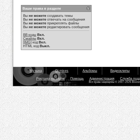
Ваши права в разделе
Вы
не можете
создавать темы
Вы
не можете
отвечать на сообщения
Вы
не можете
прикреплять файлы
Вы
не можете
редактировать сообщения
BB коды
Вкл.
Смайлы
Вкл.
[IMG]
код
Вкл.
HTML код
Выкл.
Музыка
Dj mixes
Альбомы
Видеоклипы
Реклама на сайте
Помощь
Администрация
Служба под
Все права защищены © 2007-2026 Bisou