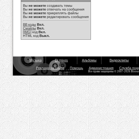
Вы
не можете
создавать темы
Вы
не можете
отвечать на сообщения
Вы
не можете
прикреплять файлы
Вы
не можете
редактировать сообщения
BB коды
Вкл.
Смайлы
Вкл.
[IMG]
код
Вкл.
HTML код
Выкл.
Музыка
Dj mixes
Альбомы
Видеоклипы
Реклама на сайте
Помощь
Администрация
Служба под
Все права защищены © 2007-2026 Bisou