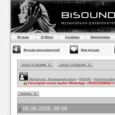
Музыка
Dj Mixes
Альбомы
Видеоклипы
Музыка пользователей
Моя музыка
Bisound.com - Музыкальный портал
>
РАЗНОЕ
>
Культура и Иск
Falschgeld online kaufen WhatsApp +4915212508422 
05.08.2025, 09:56