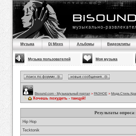
Музыка
Dj Mixes
Альбомы
Видеоклипы
Музыка пользователей
Моя музыка
Bisound.com - Музыкальный портал
>
РАЗНОЕ
>
Мода.Стиль.Кра
Хочешь похудеть - танцуй!
Результаты опроса
Hip Hop
Tecktonik