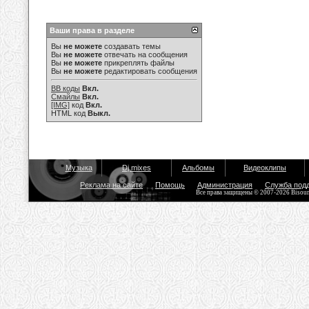
Ваши права в разделе
Вы
не можете
создавать темы
Вы
не можете
отвечать на сообщения
Вы
не можете
прикреплять файлы
Вы
не можете
редактировать сообщения
BB коды
Вкл.
Смайлы
Вкл.
[IMG]
код
Вкл.
HTML код
Выкл.
Музыка
Dj mixes
Альбомы
Видеоклипы
Реклама на сайте
Помощь
Администрация
Служба под
Все права защищены © 2007-2026 Bisou