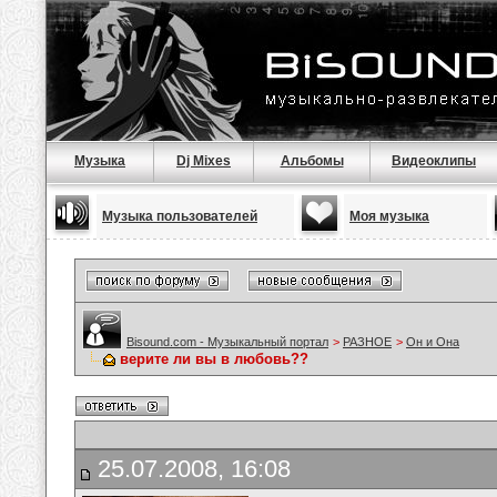
Музыка
Dj Mixes
Альбомы
Видеоклипы
Музыка пользователей
Моя музыка
Bisound.com - Музыкальный портал
>
РАЗНОЕ
>
Он и Она
верите ли вы в любовь??
25.07.2008, 16:08