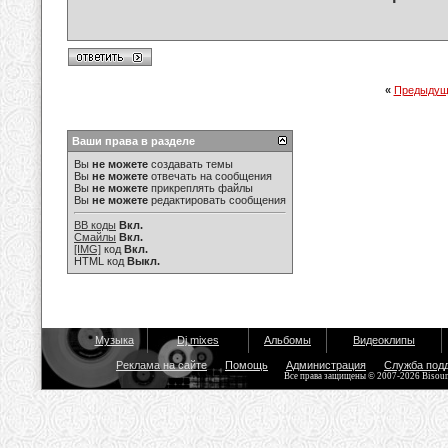
«
Предыдущ
Ваши права в разделе
Вы
не можете
создавать темы
Вы
не можете
отвечать на сообщения
Вы
не можете
прикреплять файлы
Вы
не можете
редактировать сообщения
BB коды
Вкл.
Смайлы
Вкл.
[IMG]
код
Вкл.
HTML код
Выкл.
Музыка
Dj mixes
Альбомы
Видеоклипы
Реклама на сайте
Помощь
Администрация
Служба под
Все права защищены © 2007-2026 Bisou