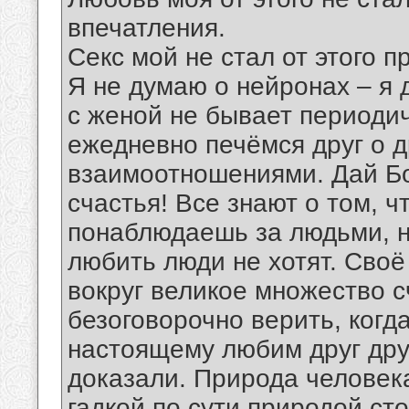
впечатления.
Секс мой не стал от этого п
Я не думаю о нейронах – я
с женой не бывает периоди
ежедневно печёмся друг о 
взаимоотношениями. Дай Бо
счастья! Все знают о том, ч
понаблюдаешь за людьми, н
любить люди не хотят. Своё
вокруг великое множество 
безоговорочно верить, когд
настоящему любим друг друг
доказали. Природа человек
гадкой по сути природой ст