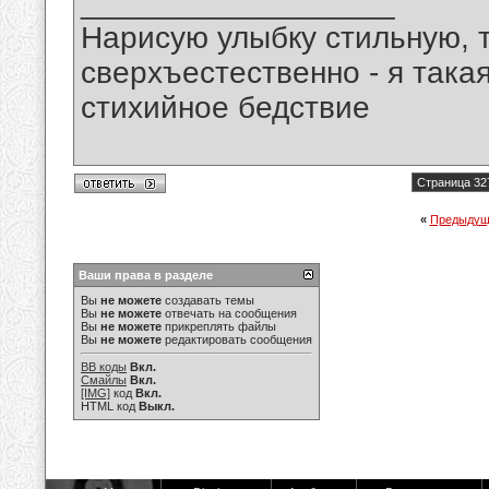
__________________
Нарисую улыбку стильную, т
сверхъестественно - я така
стихийное бедствие
Страница 32
«
Предыдущ
Ваши права в разделе
Вы
не можете
создавать темы
Вы
не можете
отвечать на сообщения
Вы
не можете
прикреплять файлы
Вы
не можете
редактировать сообщения
BB коды
Вкл.
Смайлы
Вкл.
[IMG]
код
Вкл.
HTML код
Выкл.