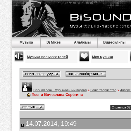
Музыка
Dj Mixes
Альбомы
Видеоклипы
Музыка пользователей
Моя музыка
Bisound.com - Музыкальный портал
>
Ваше творчество
>
Авторс
Песни Вячеслава Серёгина
Страница 32
14.07.2014, 19:49