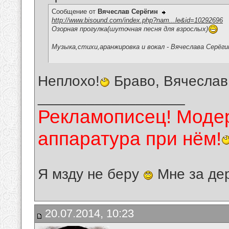
Сообщение от
Вячеслав Серёгин
http://www.bisound.com/index.php?nam...le&id=10292696
Озорная прогулка(шуточная песня для взрослых)
Музыка,стихи,аранжировка и вокал - Вячеслава Серёги
Неплохо!
Браво, Вячеслав
__________________
Рекламописец! Модер
аппаратура при нём!
Я мзду не беру
Мне за де
20.07.2014, 10:23