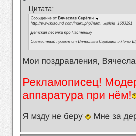
Цитата:
Сообщение от
Вячеслав Серёгин
http://www.bisound.com/index.php?nam...&plsid=1683291
Детская песенка про Настеньку
Совместный проект от Вячеслава Серёгина и Лены Щ
Мои поздравления, Вячесла
__________________
Рекламописец! Модер
аппаратура при нём!
Я мзду не беру
Мне за де