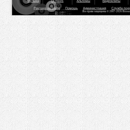
Музыка
Dj mixes
Альбомы
Видеоклипы
Реклама на сайте
Помощь
Администрация
Служба под
Все права защищены © 2007-2026 Bisou