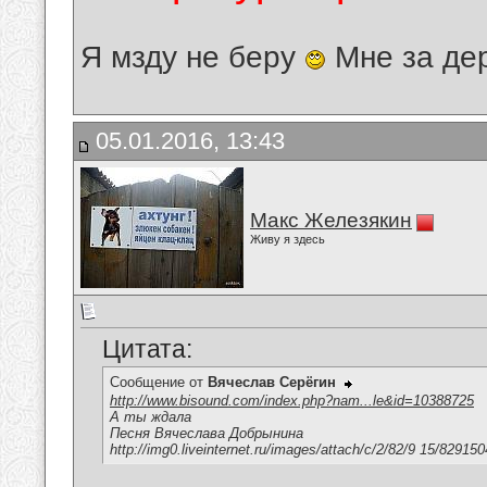
Я мзду не беру
Мне за де
05.01.2016, 13:43
Макс Железякин
Живу я здесь
Цитата:
Сообщение от
Вячеслав Серёгин
http://www.bisound.com/index.php?nam...le&id=10388725
А ты ждала
Песня Вячеслава Добрынина
http://img0.liveinternet.ru/images/attach/c/2/82/9 15/8291