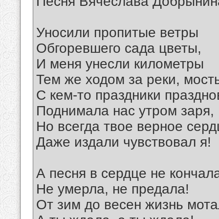
Песня Вячеслава Добрынин
Уносили пропитые ветры
Обгоревшего сада цветы,
И меня унесли километры
Тем же ходом за реки, мост
С кем-то праздники праздно
Поднимала нас утром заря,
Но всегда твое верное серд
Даже издали чувствовал я!
А песня в сердце не кончал
Не умерла, не предала!
От зим до весен жизнь мота