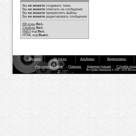
Вы
не можете
создавать темы
Вы
не можете
отвечать на сообщения
Вы
не можете
прикреплять файлы
Вы
не можете
редактировать сообщения
BB коды
Вкл.
Смайлы
Вкл.
[IMG]
код
Вкл.
HTML код
Выкл.
Музыка
Dj mixes
Альбомы
Видеоклипы
Реклама на сайте
Помощь
Администрация
Служба под
Все права защищены © 2007-2026 Bisou