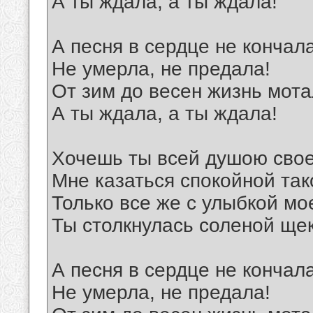
А ты ждала, а ты ждала!
А песня в сердце не кончал
Не умерла, не предала!
От зим до весен жизнь мота
А ты ждала, а ты ждала!
Хочешь ты всей душою сво
Мне казаться спокойной так
Только все же с улыбкой м
Ты столкнулась соленой ще
А песня в сердце не кончал
Не умерла, не предала!