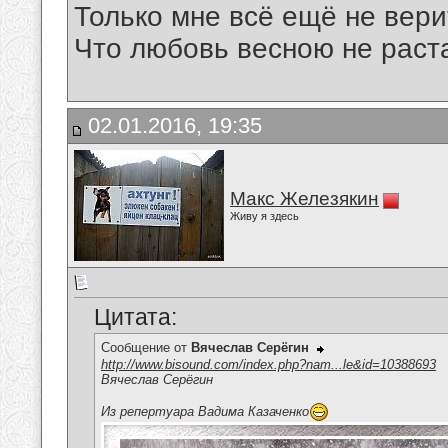
Только мне всё ещё не вери
Что любовь весною не раста
02.01.2016, 19:35
Макс Железякин
Живу я здесь
Цитата:
Сообщение от
Вячеслав Серёгин
http://www.bisound.com/index.php?nam...le&id=10388693
Вячеслав Серёгин
Из репертуара Вадима Казаченко