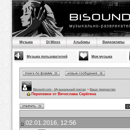
Музыка
Dj Mixes
Альбомы
Видеоклипы
Музыка пользователей
Моя музыка
Bisound.com - Музыкальный портал
>
Ваше творчество
Перепевки от Вячеслава Серёгина
Ст
02.01.2016, 12:56