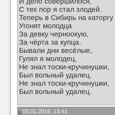
И дело совершилося,
С тех пор я стал злодей.
Теперь в Сибирь на каторгу
Угонят молодца
За девку черноокую,
За чёрта за купца.
Бывали дни весёлые,
Гулял я молодец,
Не знал тоски-кручинушки,
Был вольный удалец.
Не знал тоски-кручинушки,
Был вольный удалец.
05.01.2016, 13:41