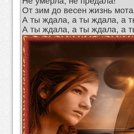
Не умерла, не предала!
От зим до весен жизнь мота
А ты ждала, а ты ждала, а 
А ты ждала, а ты ждала, а 