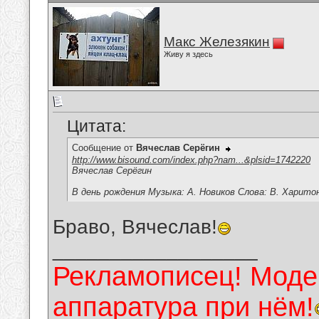
Макс Железякин
Живу я здесь
Цитата:
Сообщение от
Вячеслав Серёгин
http://www.bisound.com/index.php?nam...&plsid=1742220
Вячеслав Серёгин
В день рождения Музыка: А. Новиков Слова: В. Харито
Браво, Вячеслав!
__________________
Рекламописец! Модер
аппаратура при нём!