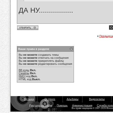
ДА НУ.................
Ст
«
Предыдущ
Ваши права в разделе
Вы
не можете
создавать темы
Вы
не можете
отвечать на сообщения
Вы
не можете
прикреплять файлы
Вы
не можете
редактировать сообщения
BB коды
Вкл.
Смайлы
Вкл.
[IMG]
код
Вкл.
HTML код
Выкл.
Музыка
Dj mixes
Альбомы
Видеоклипы
Реклама на сайте
Помощь
Администрация
Служба под
Все права защищены © 2007-2026 Bisou