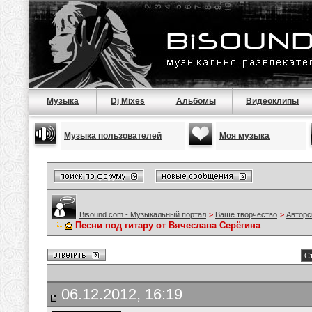
Музыка
Dj Mixes
Альбомы
Видеоклипы
Музыка пользователей
Моя музыка
Bisound.com - Музыкальный портал
>
Ваше творчество
>
Авторс
Песни под гитару от Вячеслава Серёгина
Ст
06.12.2012, 16:19