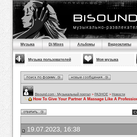
Музыка
Dj Mixes
Альбомы
Видеоклипы
Музыка пользователей
Моя музыка
Bisound.com - Музыкальный портал
>
РАЗНОЕ
>
Новости
How To Give Your Partner A Massage Like A Professio
Ст
19.07.2023, 16:38