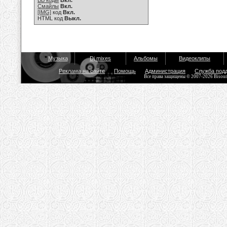
BB коды
Вкл.
Смайлы
Вкл.
[IMG]
код
Вкл.
HTML код
Выкл.
Музыка
Dj mixes
Альбомы
Видеоклипы
Реклама на сайте
Помощь
Администрация
Служба под
Все права защищены © 2007-2026 Bisou