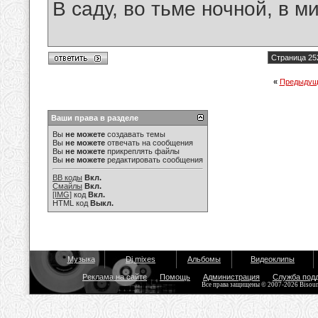
В саду, во тьме ночной, в м
Страница 25
«
Предыдущ
Ваши права в разделе
Вы
не можете
создавать темы
Вы
не можете
отвечать на сообщения
Вы
не можете
прикреплять файлы
Вы
не можете
редактировать сообщения
BB коды
Вкл.
Смайлы
Вкл.
[IMG]
код
Вкл.
HTML код
Выкл.
Музыка
Dj mixes
Альбомы
Видеоклипы
Реклама на сайте
Помощь
Администрация
Служба под
Все права защищены © 2007-2026 Bisou