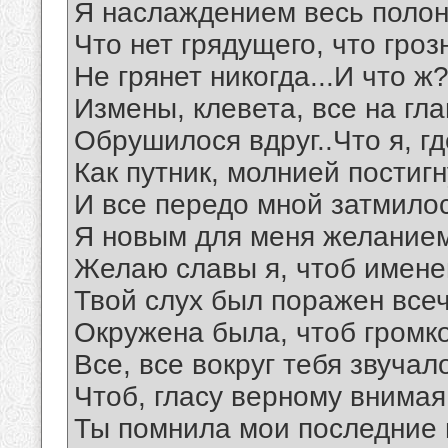
Я наслаждением весь полон
Что нет грядущего, что гро
Не грянет никогда...И что ж
Измены, клевета, все на гл
Обрушилося вдруг..Что я, г
Как путник, молнией постиг
И все передо мной затмило
Я новым для меня желание
Желаю славы я, чтоб имен
Твой слух был поражен все
Окружена была, чтоб гром
Все, все вокруг тебя звучал
Чтоб, гласу верному внимая
Ты помнила мои последние