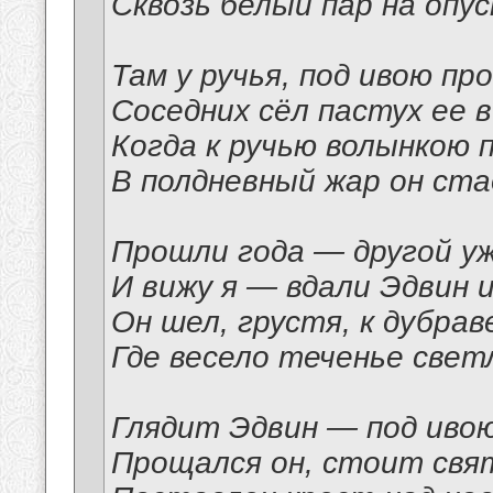
Сквозь белый пар на опу
Там у ручья, под ивою пр
Соседних сёл пастух ее в
Когда к ручью волынкою 
В полдневный жар он ста
Прошли года — другой уж
И вижу я — вдали Эдвин 
Он шел, грустя, к дубрав
Где весело теченье свет
Глядит Эдвин — под ивою
Прощался он, стоит свя