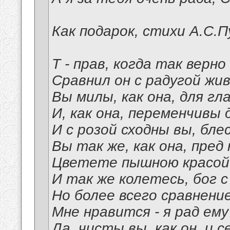
Как подарок, стихи А.С.П
Т - прав, когда так верно
Сравнил он с радугой жи
Вы милы, как она, для гл
И, как она, переменчивы
И с розой сходны вы, бле
Вы так же, как она, пред
Цветете пышною красой
И так же колетесь, бог с
Но более всего сравнени
Мне нравится - я рад ему
Да, чисты вы, как он, и 