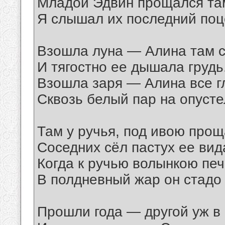
Младой Эдвин прощался там
Я слышал их последний поц
Взошла луна — Алина там с
И тягостно ее дышала грудь
Взошла заря — Алина все г
Сквозь белый пар на опусте
Там у ручья, под ивою прощ
Соседних сёл пастух ее вид
Когда к ручью волынкою пе
В полдневный жар он стадо
Прошли года — другой уж в