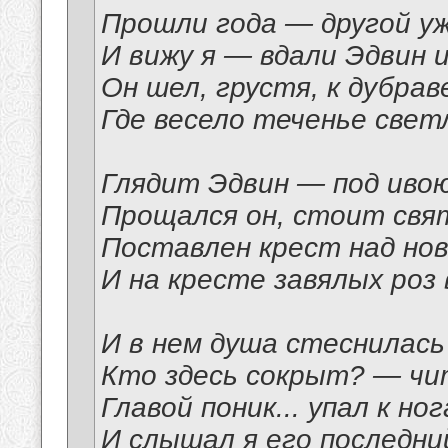
Прошли года — другой уж
И вижу я — вдали Эдвин 
Он шел, грустя, к дубрав
Где весело теченье свет
Глядит Эдвин — под ивою
Прощался он, стоит свя
Поставлен крест над но
И на кресте завялых роз 
И в нем душа стеснилась
Кто здесь сокрыт? — чи
Главой поник... упал к но
И слышал я его последний