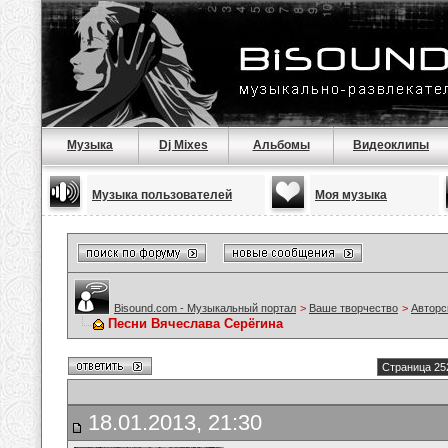
Музыка
Dj Mixes
Альбомы
Видеоклипы
Музыка пользователей
Моя музыка
Bisound.com - Музыкальный портал
>
Ваше творчество
>
Авторс
Песни Вячеслава Серёгина
Страница 25
18.01.2013, 21:30