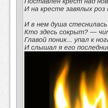
Поставлен крест над но
И на кресте завялых роз 
И в нем душа стеснилась
Кто здесь сокрыт? — чи
Главой поник... упал к но
И слышал я его последний