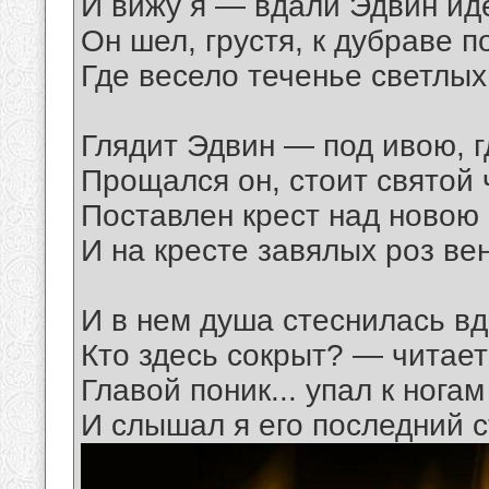
И вижу я — вдали Эдвин иде
Он шел, грустя, к дубраве п
Где весело теченье светлых
Глядит Эдвин — под ивою, г
Прощался он, стоит святой 
Поставлен крест над новою
И на кресте завялых роз ве
И в нем душа стеснилась вдр
Кто здесь сокрыт? — читает
Главой поник... упал к нога
И слышал я его последний ст