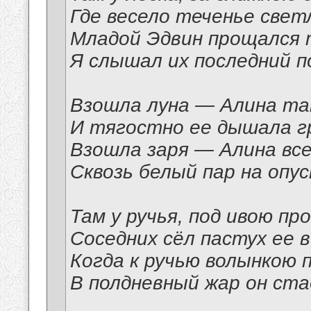
Где весело теченье свет
Младой Эдвин прощался 
Я слышал их последний п
Взошла луна — Алина та
И тягостно ее дышала г
Взошла заря — Алина все
Сквозь белый пар на опу
Там у ручья, под ивою пр
Соседних сёл пастух ее в
Когда к ручью волынкою 
В полдневный жар он ста