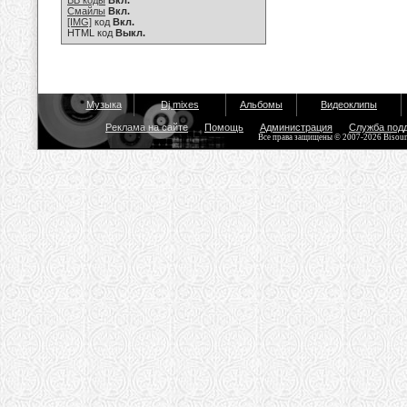
BB коды
Вкл.
Смайлы
Вкл.
[IMG]
код
Вкл.
HTML код
Выкл.
Музыка
Dj mixes
Альбомы
Видеоклипы
Реклама на сайте
Помощь
Администрация
Служба под
Все права защищены © 2007-2026 Bisou