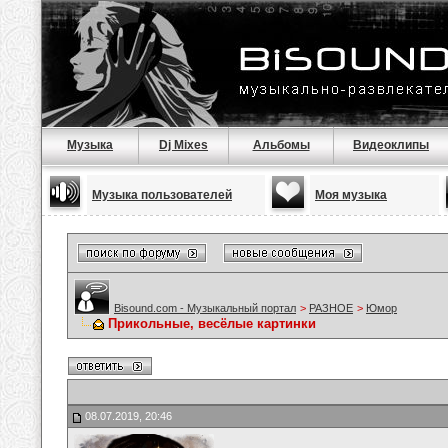
Музыка
Dj Mixes
Альбомы
Видеоклипы
Музыка пользователей
Моя музыка
Bisound.com - Музыкальный портал
>
РАЗНОЕ
>
Юмор
Прикольные, весёлые картинки
08.07.2019, 20:46