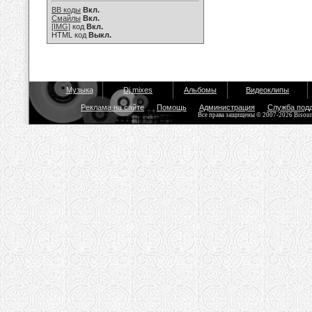
BB коды
Вкл.
Смайлы
Вкл.
[IMG]
код
Вкл.
HTML код
Выкл.
Музыка
Dj mixes
Альбомы
Видеоклипы
Реклама на сайте
Помощь
Администрация
Служба под
Все права защищены © 2007-2026 Bisou