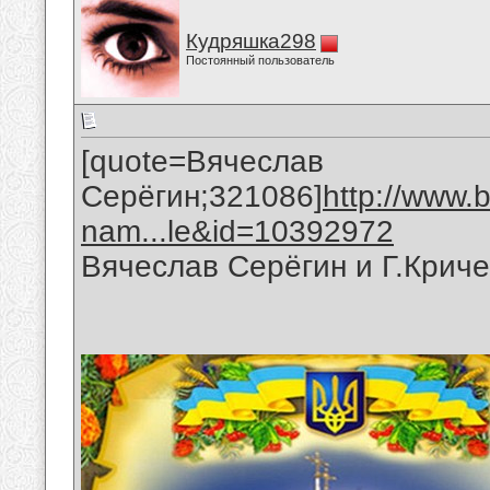
Кудряшка298
Постоянный пользователь
[quote=Вячеслав
Серёгин;321086]
http://www.
nam...le&id=10392972
Вячеслав Серёгин и Г.Крич