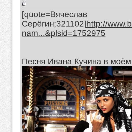
[quote=Вячеслав
Серёгин;321102]
http://www.
nam...&plsid=1752975
Песня Ивана Кучина в моём