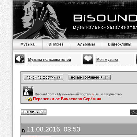
Музыка
Dj Mixes
Альбомы
Видеоклипы
Музыка пользователей
Моя музыка
Bisound.com - Музыкальный портал
>
Ваше творчество
Перепевки от Вячеслава Серёгина
Стр
11.08.2016, 03:50