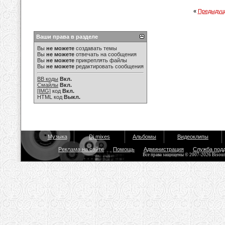
«
Предыдущ
Ваши права в разделе
Вы
не можете
создавать темы
Вы
не можете
отвечать на сообщения
Вы
не можете
прикреплять файлы
Вы
не можете
редактировать сообщения
BB коды
Вкл.
Смайлы
Вкл.
[IMG]
код
Вкл.
HTML код
Выкл.
Музыка
Dj mixes
Альбомы
Видеоклипы
Реклама на сайте
Помощь
Администрация
Служба под
Все права защищены © 2007-2026 Bisou