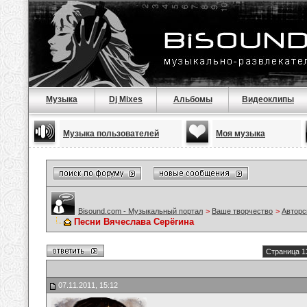
Музыка
Dj Mixes
Альбомы
Видеоклипы
Музыка пользователей
Моя музыка
Bisound.com - Музыкальный портал
>
Ваше творчество
>
Авторс
Песни Вячеслава Серёгина
Страница 1
07.11.2011, 15:12