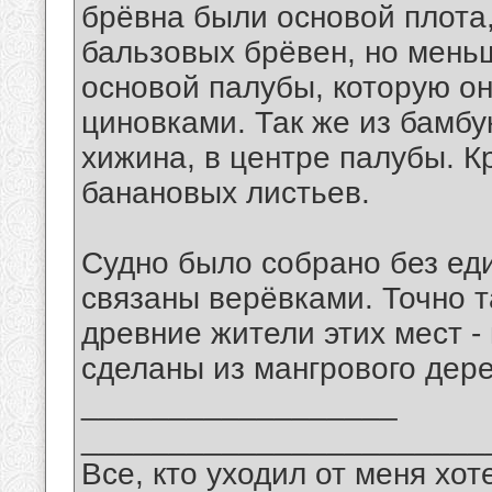
брёвна были основой плота
бальзовых брёвен, но мень
основой палубы, которую о
циновками. Так же из бамб
хижина, в центре палубы. 
банановых листьев.
Судно было собрано без еди
связаны верёвками. Точно 
древние жители этих мест -
сделаны из мангрового дере
__________________
_______________________
Все, кто уходил от меня хот