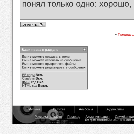
понял только одно: хорошо,
«
Предыдущ
Ваши права в разделе
Вы
не можете
создавать темы
Вы
не можете
отвечать на сообщения
Вы
не можете
прикреплять файлы
Вы
не можете
редактировать сообщения
BB коды
Вкл.
Смайлы
Вкл.
[IMG]
код
Вкл.
HTML код
Выкл.
Музыка
Dj mixes
Альбомы
Видеоклипы
Реклама на сайте
Помощь
Администрация
Служба под
Все права защищены © 2007-2026 Bisou