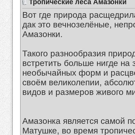
Тропические леса Амазонки
Вот где природа расщедрила
дак это вечнозелёные, неп
Амазонки.
Такого разнообразия природ
встретить больше нигде на 
необычайных форм и расцве
своём великолепии, абсол
видов и размеров живого м
Амазонка является самой п
Матушке, во время тропиче