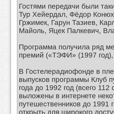
Гостями передачи были так
Тур Хейердал, Фёдор Конюх
Гржимек, Гарун Тазиев, Кар
Майоль, Яцек Палкевич, Вл
Программа получила ряд м
премий («ТЭФИ» (1997 год),
В Гостелерадиофонде в пле
выпусков программы Клуб п
года до 1992 год (всего 11
выложены в интернете неко
путешественников до 1991 
открыть для широкого дост