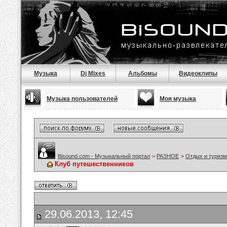
Музыка
Dj Mixes
Альбомы
Видеоклипы
Музыка пользователей
Моя музыка
Bisound.com - Музыкальный портал
>
РАЗНОЕ
>
Отдых и туризм
Клуб путешественников
29.06.2013, 12:45