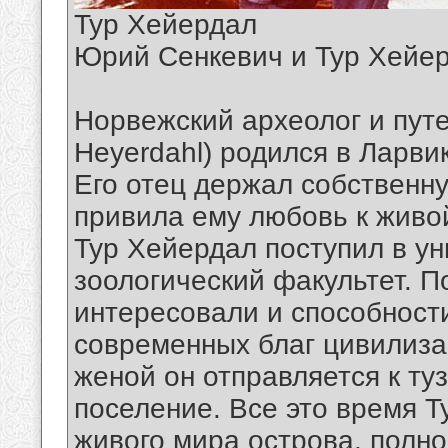
Тур Хейердал
Юрий Сенкевич и Тур Хейе
Норвежский археолог и пут
Heyerdahl) родился в Ларвик
Его отец держал собственну
привила ему любовь к живо
Тур Хейердал поступил в ун
зоологический факультет. 
интересовали и способност
современных благ цивилизац
женой он отправляется к ту
поселение. Все это время Т
живого мира острова, полн