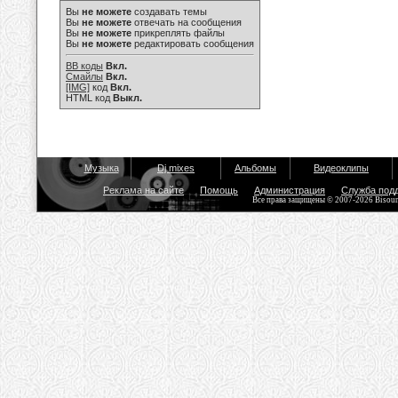
Вы
не можете
создавать темы
Вы
не можете
отвечать на сообщения
Вы
не можете
прикреплять файлы
Вы
не можете
редактировать сообщения
BB коды
Вкл.
Смайлы
Вкл.
[IMG]
код
Вкл.
HTML код
Выкл.
Музыка
Dj mixes
Альбомы
Видеоклипы
Реклама на сайте
Помощь
Администрация
Служба под
Все права защищены © 2007-2026 Bisou