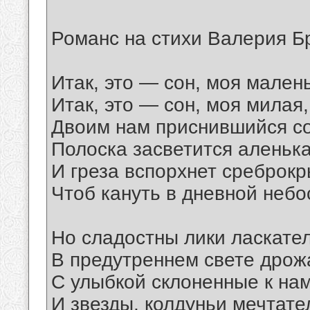
Романс на стихи Валерия 
Итак, это — сон, моя мален
Итак, это — сон, моя милая,
Двоим нам приснившийся со
Полоска засветится аленька
И греза вспорхнет среброкр
Чтоб кануть в дневной небо
Но сладостны лики ласкате
В предутреннем свете дрож
С улыбкой склоненные к нам
И звезды, колдуньи мечтате