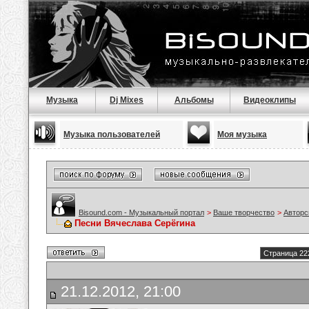
Музыка
Dj Mixes
Альбомы
Видеоклипы
Музыка пользователей
Моя музыка
Bisound.com - Музыкальный портал
>
Ваше творчество
>
Авторс
Песни Вячеслава Серёгина
Страница 22
21.12.2012, 21:00