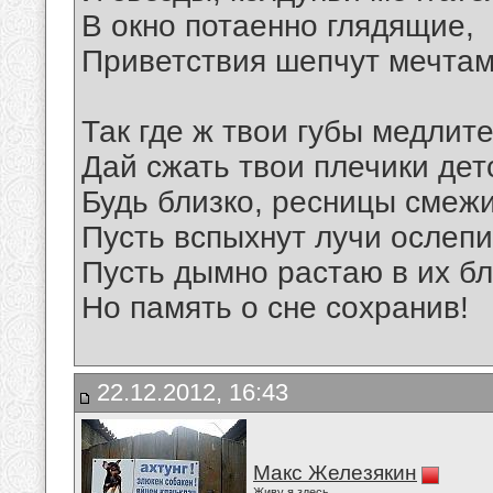
В окно потаенно глядящие,
Приветствия шепчут мечтам
Так где ж твои губы медлит
Дай сжать твои плечики дет
Будь близко, ресницы смежи
Пусть вспыхнут лучи ослеп
Пусть дымно растаю в их бл
Но память о сне сохранив!
22.12.2012, 16:43
Макс Железякин
Живу я здесь