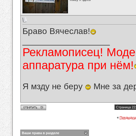
Браво Вячеслав!
__________________
Рекламописец! Модер
аппаратура при нём!
Я мзду не беру
Мне за де
Страница 22
«
Предыдущ
Ваши права в разделе