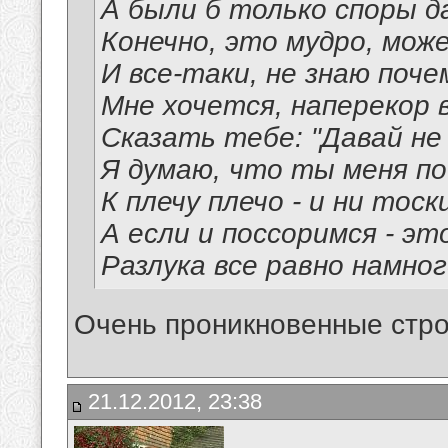
А были б только споры д
Конечно, это мудро, мож
И все-таки, не знаю поче
Мне хочется, наперекор 
Сказать тебе: "Давай не
Я думаю, что ты меня п
К плечу плечо - и ни тоск
А если и поссоримся - эт
Разлука все равно намног
Очень проникновенные стро
21.12.2012, 23:38