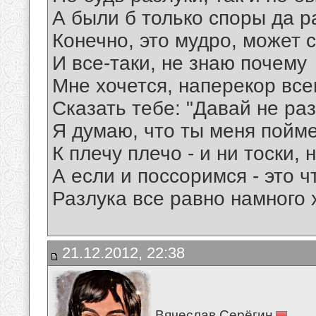
А были б только споры да р
Конечно, это мудро, может с
И все-таки, не знаю почему
Мне хочется, наперекор вс
Сказать тебе: "Давай не раз
Я думаю, что ты меня пойм
К плечу плечо - и ни тоски, 
А если и поссоримся - это ч
Разлука все равно намного 
21.12.2012, 22:38
Вячеслав Серёгин