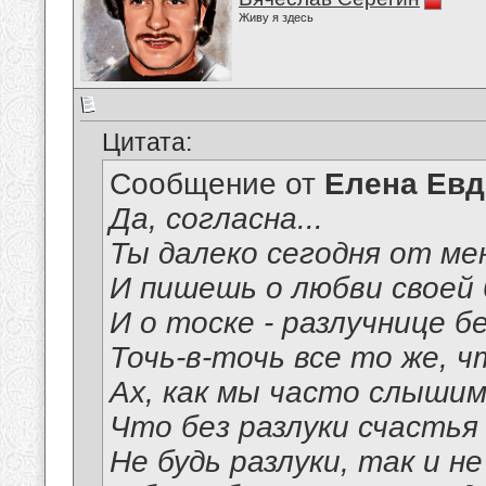
Живу я здесь
Цитата:
Сообщение от
Елена Ев
Да, согласна...
Ты далеко сегодня от ме
И пишешь о любви своей 
И о тоске - разлучнице б
Точь-в-точь все то же, ч
Ах, как мы часто слышим
Что без разлуки счастья 
Не будь разлуки, так и н