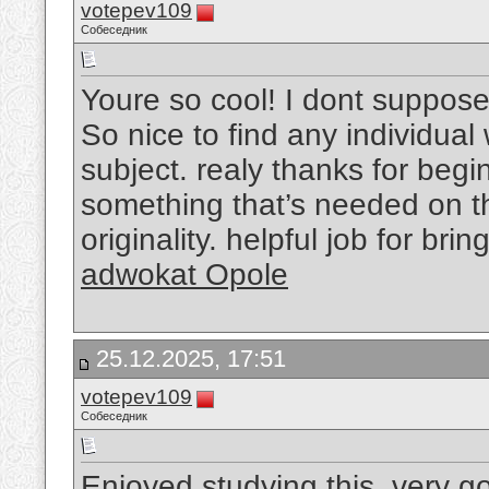
votepev109
Собеседник
Youre so cool! I dont suppose 
So nice to find any individual
subject. realy thanks for begin
something that’s needed on 
originality. helpful job for br
adwokat Opole
25.12.2025, 17:51
votepev109
Собеседник
Enjoyed studying this, very go