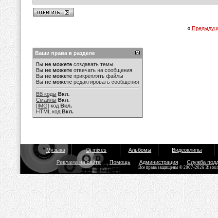
«
Предыдущ
Ваши права в разделе
Вы
не можете
создавать темы
Вы
не можете
отвечать на сообщения
Вы
не можете
прикреплять файлы
Вы
не можете
редактировать сообщения
BB коды
Вкл.
Смайлы
Вкл.
[IMG]
код
Вкл.
HTML код
Вкл.
Музыка
Dj mixes
Альбомы
Видеоклипы
Реклама на сайте
Помощь
Администрация
Служба под
Все права защищены © 2007-2026 Bisou