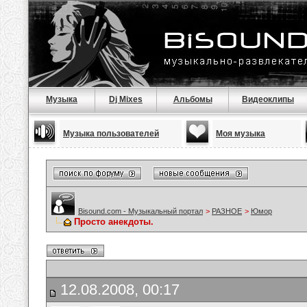
Музыка
Dj Mixes
Альбомы
Видеоклипы
Музыка пользователей
Моя музыка
Bisound.com - Музыкальный портал
>
РАЗНОЕ
>
Юмор
Просто анекдоты.
12.08.2008, 00:17