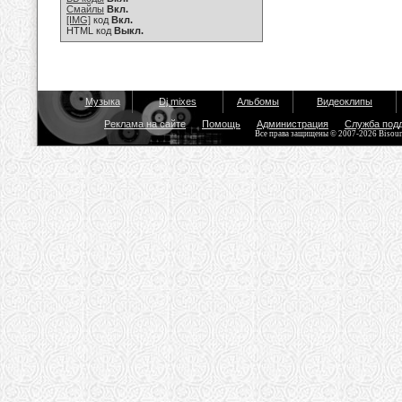
Смайлы
Вкл.
[IMG]
код
Вкл.
HTML код
Выкл.
Музыка
Dj mixes
Альбомы
Видеоклипы
Реклама на сайте
Помощь
Администрация
Служба под
Все права защищены © 2007-2026 Bisou