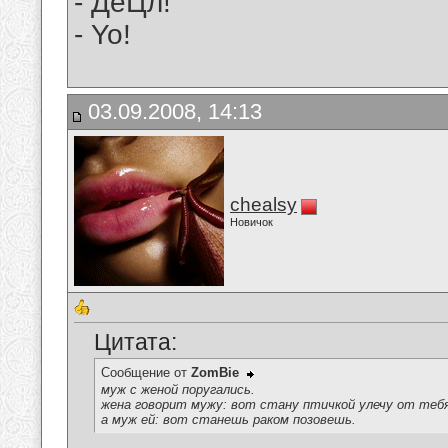
- ДеЦл!
- Yo!
03.09.2008, 14:13
chealsy
Новичок
Цитата:
Сообщение от
ZomBie
муж с женой поругались.
жена говорит мужу: вот стану птичкой улечу от теб
а муж ей: вот станешь раком позовешь.