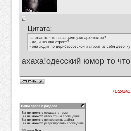
Цитата:
вы знаете. что наша циля уже архитектор?
- да, и шо она строит?
- она ходит по дерибассовской и строит из себя девочку
ахаха!одесский юмор то что 
«
Предыдущ
Ваши права в разделе
Вы
не можете
создавать темы
Вы
не можете
отвечать на сообщения
Вы
не можете
прикреплять файлы
Вы
не можете
редактировать сообщения
BB коды
Вкл.