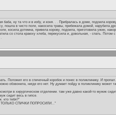
 баба, ну та что и в избу, и коня. . . Прибралась в доме, подоила коров
су, пошла в чисто поле, накосила травы, прибежала домой, нарубила дро
оле, косила дотемна, привела корову, подоила, приготовила ужин, нако
тила со стола краюху хлеба, перекусила и, довольная, - спать. Потом с
 .
ть. Положил его в спичечный коробок и понес в поликлинику. И пропал...
можно обзвонила, нигде его нет. Ну думает пойду в поликлинику может та
осмотри в хирургическом отделении. там уже давно какой-то мужик сидит
уж сидит весь в гипсе.
к. кто тебя?"
Ю ТОЛЬКО СПИЧКИ ПОПРОСИЛИ..."