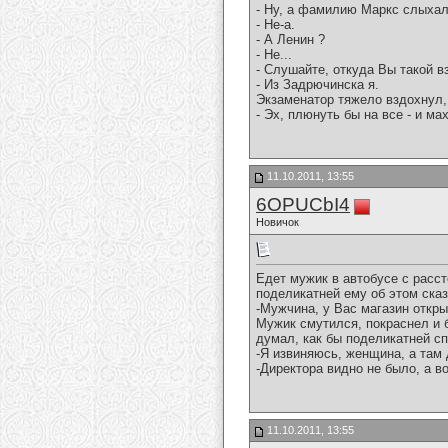
- Ну, а фамилию Маркс слыхал
- Не-а.
- А Ленин ?
- Не...
- Слушайте, откуда Вы такой в
- Из Задрючинска я.
Экзаменатор тяжело вздохнул, 
- Эх, плюнуть бы на все - и ма
11.10.2011, 13:55
6OPUCbI4
Новичок
Едет мужик в автобусе с расст
поделикатней ему об этом ска
-Мужчина, у Вас магазин откры
Мужик смутился, покраснел и б
думал, как бы поделикатней сп
-Я извиняюсь, женщина, а там
-Директора видно не было, а в
11.10.2011, 13:55