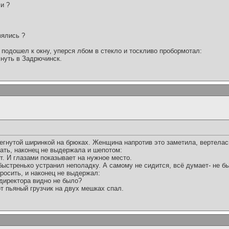
и ?
зялись ?
подошел к окну, уперся лбом в стекло и тоскливо пробормотал:
хнуть в Задрючинск.
егнутой ширинкой на брюках. Женщина напротив это заметила, вертелас
зать, наконец не выдержала и шепотом:
т. И глазами показывает на нужное место.
ыстренько устранил неполадку. А самому не сидится, всё думает- не бы
росить, и наконец не выдержал:
 директора видно не было?
от пьяный грузчик на двух мешках спал.