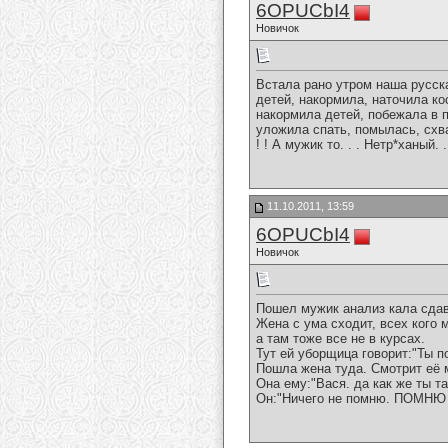
6OPUCbI4
Новичок
Встала рано утром наша русская
детей, накормила, наточила ко
накормила детей, побежала в п
уложила спать, помылась, схва
! ! А мужик то. . . Нетр*ханый. .
11.10.2011, 13:59
6OPUCbI4
Новичок
Пошел мужик анализ кала сдава
Жена с ума сходит, всех кого 
а там тоже все не в курсах.
Тут ей уборщица говорит:"Ты п
Пошла жена туда. Смотрит её м
Она ему:"Вася. да как же ты та
Он:"Ничего не помню. ПОМН