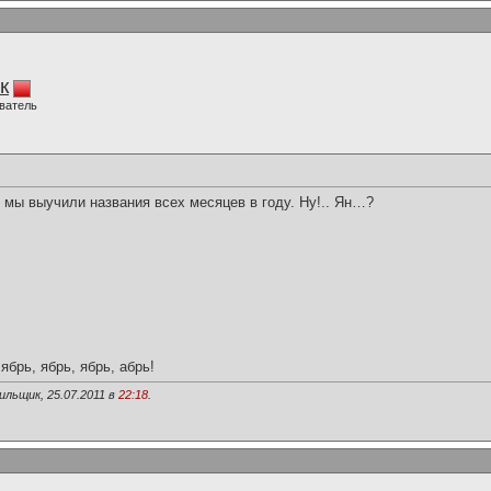
к
ватель
к мы выучили названия всех месяцев в году. Ну!.. Ян…?
 ябрь, ябрь, ябрь, абрь!
ильщик, 25.07.2011 в
22:18
.