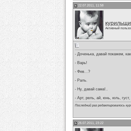
22.07.2011, 11:58
курильщи
Активный пользо
- Доченька, давай покажем, ка
- Варь!
- Фев…?
- Раль.
- Ну, давай сама!..
- Арт, рель, ай, юнь, юль, густ,
Последний раз редактировалось кур
26.07.2011, 23:22