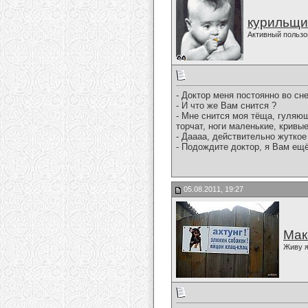
курильщи
Активный пользо
- Доктор меня постоянно во сн
- И что же Вам снится ?
- Мне снится моя тёща, гуляю
торчат, ноги маленькие, кривые
- Даааа, действительно жуткое
- Подождите доктор, я Вам ещё
05.08.2011, 19:27
Мак
Живу я