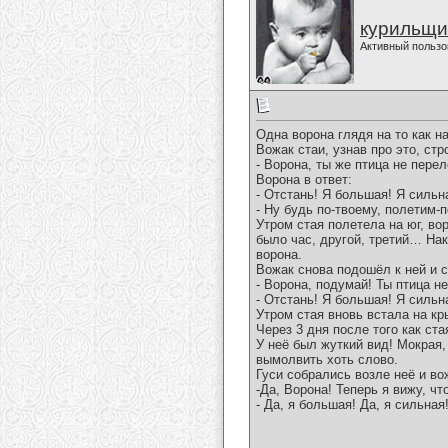
курильщи
Активный пользо
Одна ворона глядя на то как н
Вожак стаи, узнав про это, стр
- Ворона, ты же птица не пере
Ворона в ответ:
- Отстань! Я большая! Я сильн
- Ну будь по-твоему, полетим-
Утром стая полетела на юг, во
было час, другой, третий… Нак
ворона.
Вожак снова подошёл к ней и с
- Ворона, подумай! Ты птица н
- Отстань! Я большая! Я сильн
Утром стая вновь встала на кр
Через 3 дня после того как ст
У неё был жуткий вид! Мокрая,
вымолвить хоть слово.
Гуси собрались возле неё и во
-Да, Ворона! Теперь я вижу, ч
- Да, я большая! Да, я сильная!