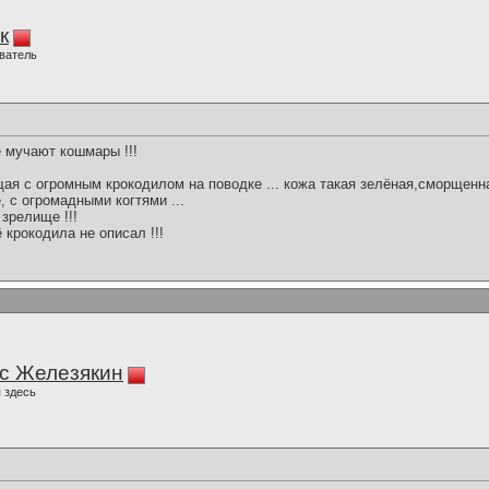
к
ватель
е мучают кошмары !!!
щая с огромным крокодилом на поводке ... кожа такая зелёная,сморщенн
, с огромадными когтями ...
 зрелище !!!
 крокодила не описал !!!
с Железякин
 здесь