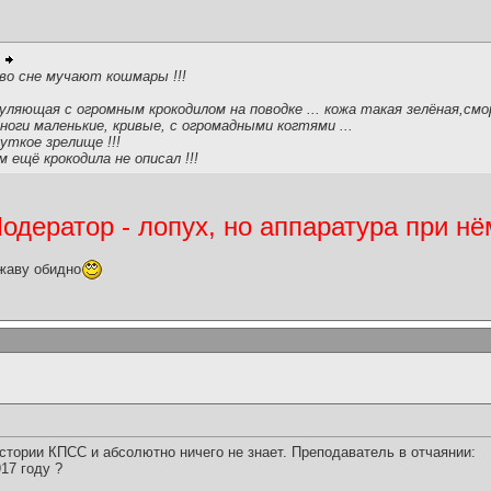
во сне мучают кошмары !!!
уляющая с огромным крокодилом на поводке ... кожа такая зелёная,см
оги маленькие, кривые, с огромадными когтями ...
уткое зрелище !!!
 ещё крокодила не описал !!!
дератор - лопух, но аппаратура при нё
жаву обидно
стории КПСС и абсолютно ничего не знает. Преподаватель в отчаянии:
917 году ?