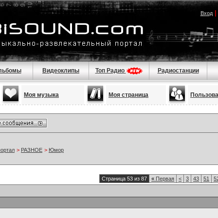
Вход
льбомы
Видеоклипы
Топ Радио
Радиостанции
Моя музыка
Моя страница
Пользов
портал
>
РАЗНОЕ
>
Юмор
Страница 53 из 87
«
Первая
<
3
43
51
5