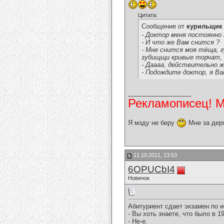
Цитата:
Сообщение от
курильщик
- Доктор меня постоянно 
- И что же Вам снится ?
- Мне снится моя тёща, г
зубищщи кривые торчат, н
- Даааа, действительно ж
- Подождите доктор, я Вам
__________________
Рекламописец! Мо
Я мзду не беру
Мне за дер
11.10.2011, 13:53
6OPUCbI4
Новичок
Абитуриент сдает экзамен по и
- Вы хоть знаете, что было в 1
- Не-е.