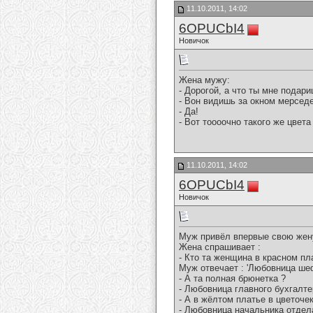
11.10.2011, 14:02
6OPUCbI4
Новичок
Жена мужу:
- Дорогой, а что ты мне подар
- Вон видишь за окном мерсед
- Да!
- Вот тоооочно такого же цвета 
11.10.2011, 14:02
6OPUCbI4
Новичок
Муж привёл впервые свою жену
Жена спрашивает :
- Кто та женщина в красном пла
Муж отвечает : 'Любовница ше
- А та полная брюнетка ?
- Любовница главного бухгалте
- А в жёлтом платье в цветочек
- Любовница начальника отдел