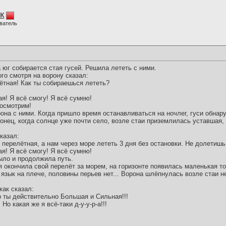
к
ватель
а юг собирается стая гусей. Решила лететь с ними.
ого смотря на ворону сказал:
лётная! Как ты собираешься лететь?
ая! Я всё смогу! Я всё сумею!
посмотрим!
рона с ними. Когда пришло время останавливаться на ночлег, гуси обнар
онец, когда солнце уже почти село, возле стаи приземлилась уставшая,
казал:
е перелётная, а нам через море лететь 3 дня без остановки. Не долетишь
ая! Я всё смогу! Я всё сумею!
ыло и продолжила путь.
ая окончила свой перелёт за морем, на горизонте появилась маленькая т
 язык на плече, половины перьев нет... Ворона шлёпнулась возле стаи н
жак сказал:
то ты действительно Большая и Сильная!!!
 Но какая же я всё-таки д-у-у-р-а!!!