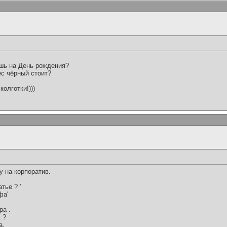
ишь на День рождения?
ес чёрный стоит?
колготки!)))
 на корпоратив.
тье ? '
фа'
ра .
 ?
а.