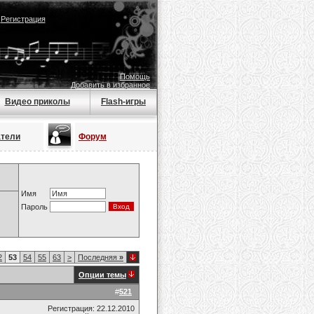
|
Регистрация
Помощь
Добавить в избранное
Видео приколы
Flash-игры
атели
Форум
Имя
Пароль
2
53
54
55
63
>
Последняя
»
Опции темы
#
521
Регистрация: 22.12.2010