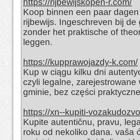
https://rijbewijskopen-r.com/
Koop binnen een paar dagen 
rijbewijs. Ingeschreven bij 
zonder het praktische of theo
leggen.
https://kupprawojazdy-k.com/
Kup w ciągu kilku dni autenty
czyli legalne, zarejestrowane
gminie, bez części praktyczne
https://xn--kupiti-vozakudozv
Kupite autentičnu, pravu, lega
roku od nekoliko dana. vaša ć