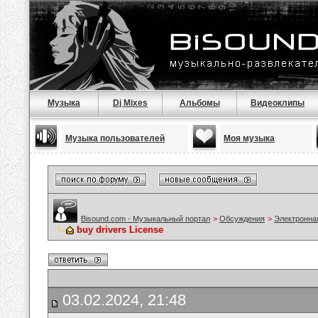
Музыка
Dj Mixes
Альбомы
Видеоклипы
Музыка пользователей
Моя музыка
Bisound.com - Музыкальный портал
>
Обсуждения
>
Электронна
buy drivers License
03.02.2024, 21:48