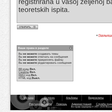
registrirana u vašoj željenoj b
teoretskih ispita.
«
Предыдущ
Ваши права в разделе
Вы
не можете
создавать темы
Вы
не можете
отвечать на сообщения
Вы
не можете
прикреплять файлы
Вы
не можете
редактировать сообщения
BB коды
Вкл.
Смайлы
Вкл.
[IMG]
код
Вкл.
HTML код
Выкл.
Музыка
Dj mixes
Альбомы
Видеоклипы
Реклама на сайте
Помощь
Администрация
Служба под
Все права защищены © 2007-2026 Bisou