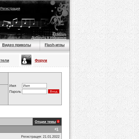
|
Регистрация
Помощь
Добавить в избранное
Видео приколы
Flash-игры
атели
Форум
Имя
Пароль
Опции темы
#
1
Регистрация: 21.01.2022