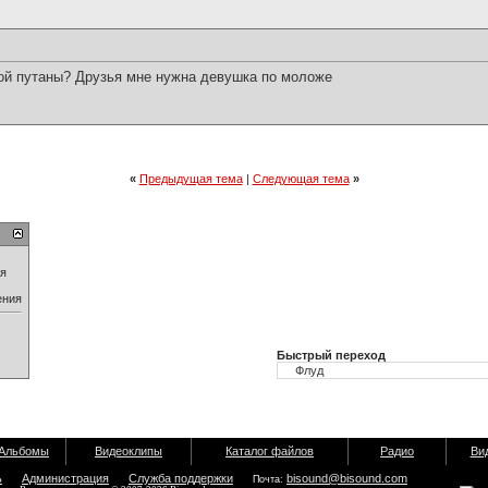
ной путаны? Друзья мне нужна девушка по моложе
«
Предыдущая тема
|
Следующая тема
»
ия
ения
Быстрый переход
Альбомы
Видеоклипы
Каталог файлов
Радио
Ви
ь
Администрация
Служба поддержки
bisound@bisound.com
Почта: