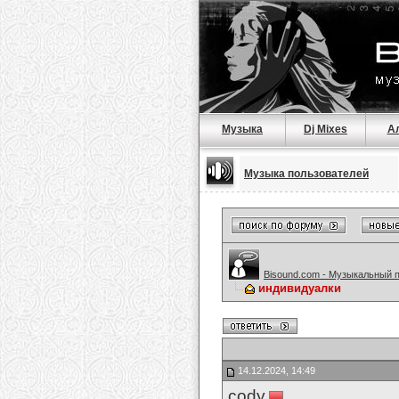
Музыка
Dj Mixes
А
Музыка пользователей
Bisound.com - Музыкальный 
индивидуaлки
14.12.2024, 14:49
cody