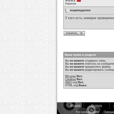
Новичок
индивидуaлки
У кого есть номерок проверен
Ваши права в разделе
Вы
не можете
создавать темы
Вы
не можете
отвечать на сообщен
Вы
не можете
прикреплять файлы
Вы
не можете
редактировать сообщ
BB коды
Вкл.
Смайлы
Вкл.
[IMG]
код
Вкл.
HTML код
Выкл.
Музыка
Dj mixes
Реклама на сайте
Помощ