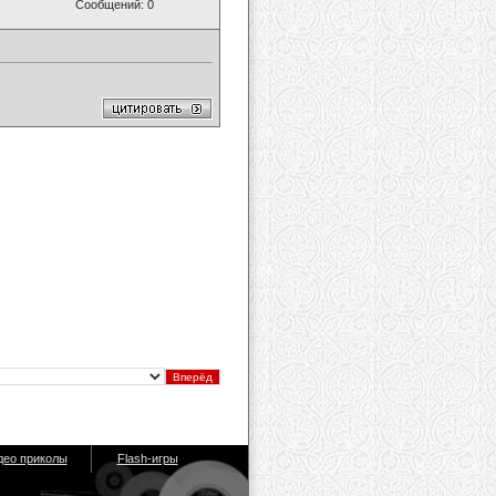
Сообщений: 0
део приколы
Flash-игры