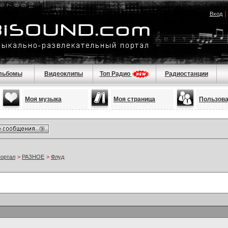
Вход
льбомы
Видеоклипы
Топ Радио
Радиостанции
Моя музыка
Моя страница
Пользов
портал
>
РАЗНОЕ
>
Флуд