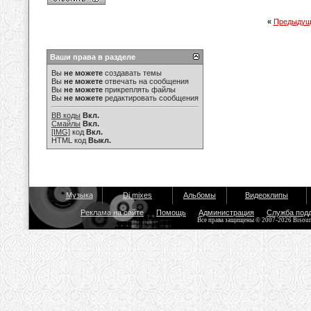
«
Предыдущ
Ваши права в разделе
Вы
не можете
создавать темы
Вы
не можете
отвечать на сообщения
Вы
не можете
прикреплять файлы
Вы
не можете
редактировать сообщения
BB коды
Вкл.
Смайлы
Вкл.
[IMG]
код
Вкл.
HTML код
Выкл.
Музыка
Dj mixes
Альбомы
Видеоклипы
Реклама на сайте
Помощь
Администрация
Служба под
Все права защищены © 2007-2026 Bisou