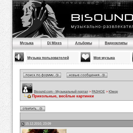
Музыка
Dj Mixes
Альбомы
Видеоклипы
Музыка пользователей
Моя музыка
Bisound.com - Музыкальный портал
>
РАЗНОЕ
>
Юмор
Прикольные, весёлые картинки
15.12.2010, 23:09