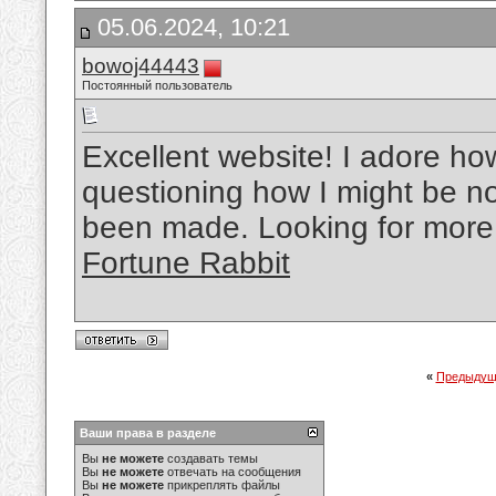
05.06.2024, 10:21
bowoj44443
Постоянный пользователь
Excellent website! I adore how
questioning how I might be n
been made. Looking for more
Fortune Rabbit
«
Предыдущ
Ваши права в разделе
Вы
не можете
создавать темы
Вы
не можете
отвечать на сообщения
Вы
не можете
прикреплять файлы