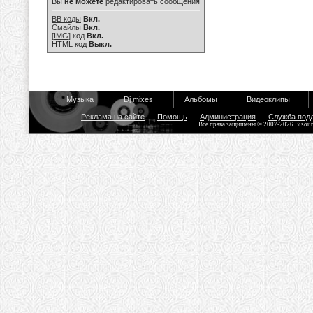
Вы
не можете
редактировать сообщения
BB коды
Вкл.
Смайлы
Вкл.
[IMG]
код
Вкл.
HTML код
Выкл.
Музыка
Dj mixes
Альбомы
Видеоклипы
Реклама на сайте
Помощь
Администрация
Служба под
Все права защищены © 2007-2026 Bisou