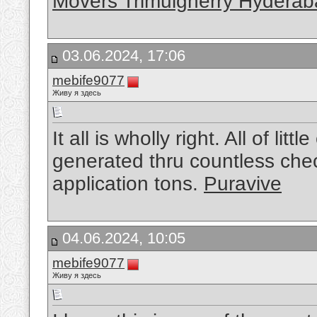
Movers Trimulgherry Hydera
03.06.2024, 17:06
mebife9077
Живу я здесь
It all is wholly right. All of li
generated thru countless check
application tons.
Puravive
04.06.2024, 10:05
mebife9077
Живу я здесь