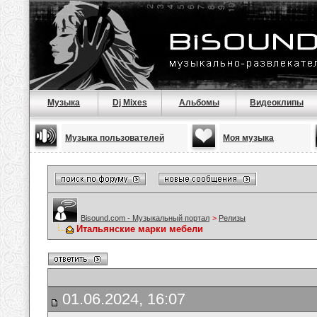
Музыка
Dj Mixes
Альбомы
Видеоклипы
Музыка пользователей
Моя музыка
Bisound.com - Музыкальный портал
>
Релизы
Итальянские марки мебели
01.06.2024, 16:07