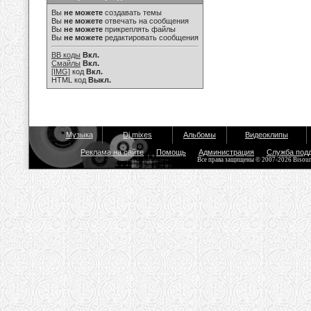
Вы
не можете
создавать темы
Вы
не можете
отвечать на сообщения
Вы
не можете
прикреплять файлы
Вы
не можете
редактировать сообщения
BB коды
Вкл.
Смайлы
Вкл.
[IMG]
код
Вкл.
HTML код
Выкл.
Музыка
Dj mixes
Альбомы
Видеоклипы
Реклама на сайте
Помощь
Администрация
Служба под
Все права защищены © 2007-2026 Bisou