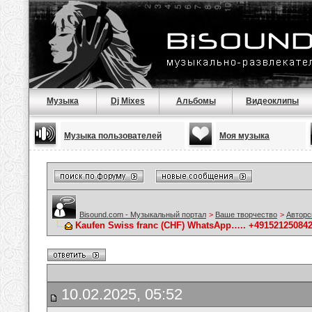
Музыка
Dj Mixes
Альбомы
Видеоклипы
Музыка пользователей
Моя музыка
Bisound.com - Музыкальный портал
>
Ваше творчество
>
Авторс
Kaufen Swiss franc (CHF) WhatsApp….. +491521250842
10.02.2025, 05:52