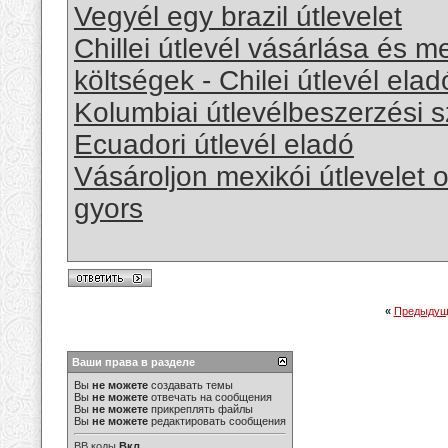
Vegyél egy brazil útlevelet
Chillei útlevél vásárlása és 
költségek - Chilei útlevél elad
Kolumbiai útlevélbeszerzési s
Ecuadori útlevél eladó
Vásároljon mexikói útlevelet 
gyors
«
Предыдущ
Ваши права в разделе
Вы
не можете
создавать темы
Вы
не можете
отвечать на сообщения
Вы
не можете
прикреплять файлы
Вы
не можете
редактировать сообщения
BB коды
Вкл.