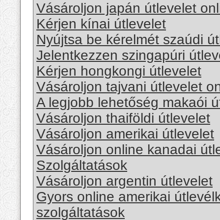
Vásároljon japán útlevelet onl
Kérjen kínai útlevelet
Nyújtsa be kérelmét szaúdi ú
Jelentkezzen szingapúri útlev
Kérjen hongkongi útlevelet
Vásároljon tajvani útlevelet on
A legjobb lehetőség makaói ú
Vásároljon thaiföldi útlevelet
Vásároljon amerikai útlevelet
Vásároljon online kanadai útl
Szolgáltatások
Vásároljon argentin útlevelet
Gyors online amerikai útlevél
szolgáltatások