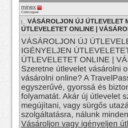
minex
Собеседник
VÁSÁROLJON ÚJ ÚTLEVELET 
ÚTLEVELETET ONLINE | VÁSÁRO
VÁSÁROLJON ÚJ ÚTLEVEL
IGÉNYELJEN ÚTLEVELETET
ÚTLEVELETET ONLINE | V
Szeretne útlevelet vásárolni on
vásárolni online? A TravelPa
egyszerűvé, gyorssá és bizto
folyamatát. Akár új útlevelet 
megújítani, vagy sürgős utaz
szolgáltatásra, nálunk minden
Vásároljon vagy igényeljen útl