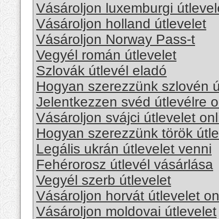
Vásároljon luxemburgi útlevel
Vásároljon holland útlevelet
Vásároljon Norway Pass-t
Vegyél román útlevelet
Szlovák útlevél eladó
Hogyan szerezzünk szlovén út
Jelentkezzen svéd útlevélre o
Vásároljon svájci útlevelet onl
Hogyan szerezzünk török ​​útle
Legális ukrán útlevelet venni
Fehérorosz útlevél vásárlása
Vegyél szerb útlevelet
Vásároljon horvát útlevelet on
Vásároljon moldovai útlevelet