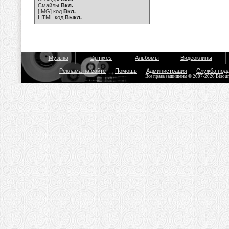
Смайлы
Вкл.
[IMG]
код
Вкл.
HTML код
Выкл.
Музыка
Dj mixes
Альбомы
Видеоклипы
Реклама на сайте
Помощь
Администрация
Служба под
Все права защищены © 2007-2026 Bisou