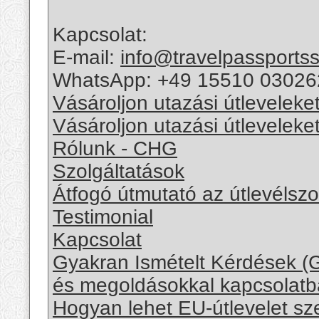
Kapcsolat:
E-mail:
info@travelpassports
WhatsApp: +49 15510 03026
Vásároljon utazási útleveleke
Vásároljon utazási útleveleke
Rólunk - CHG
Szolgáltatások
Átfogó útmutató az útlevélszo
Testimonial
Kapcsolat
Gyakran Ismételt Kérdések (G
és megoldásokkal kapcsolat
Hogyan lehet EU-útlevelet sz