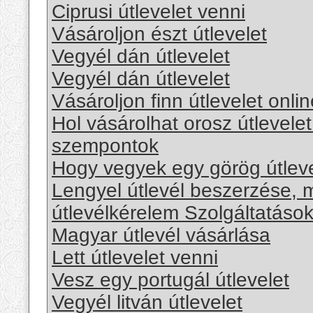
Ciprusi útlevelet venni
Vásároljon észt útlevelet
Vegyél dán útlevelet
Vegyél dán útlevelet
Vásároljon finn útlevelet onlin
Hol vásárolhat orosz útlevele
szempontok
Hogy vegyek egy görög útleve
Lengyel útlevél beszerzése, m
útlevélkérelem Szolgáltatáso
Magyar útlevél vásárlása
Lett útlevelet venni
Vesz egy portugál útlevelet
Vegyél litván útlevelet