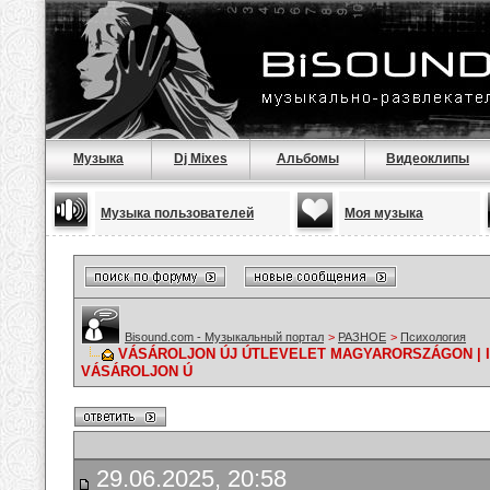
Музыка
Dj Mixes
Альбомы
Видеоклипы
Музыка пользователей
Моя музыка
Bisound.com - Музыкальный портал
>
РАЗНОЕ
>
Психология
VÁSÁROLJON ÚJ ÚTLEVELET MAGYARORSZÁGON | I
VÁSÁROLJON Ú
29.06.2025, 20:58