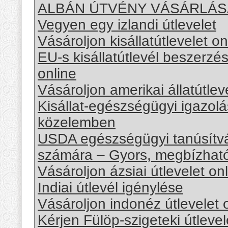
ALBÁN ÚTVÉNY VÁSÁRLÁS
Vegyen egy izlandi útlevelet
Vásároljon kisállatútlevelet o
EU-s kisállatútlevél beszerzés
online
Vásároljon amerikai állatútlev
Kisállat-egészségügyi igazol
közelemben
USDA egészségügyi tanúsítván
számára – Gyors, megbízható
Vásároljon ázsiai útlevelet on
Indiai útlevél igénylése
Vásároljon indonéz útlevelet 
Kérjen Fülöp-szigeteki útlevel