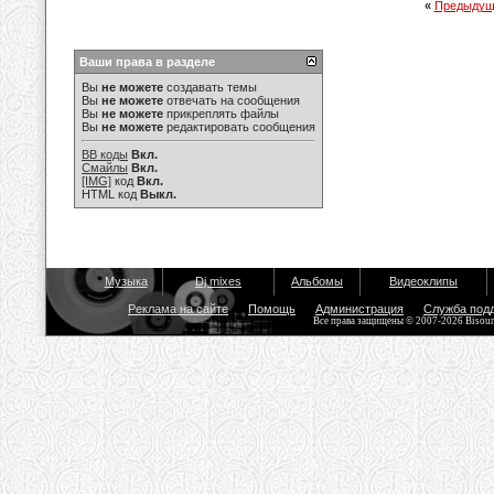
«
Предыдущ
Ваши права в разделе
Вы
не можете
создавать темы
Вы
не можете
отвечать на сообщения
Вы
не можете
прикреплять файлы
Вы
не можете
редактировать сообщения
BB коды
Вкл.
Смайлы
Вкл.
[IMG]
код
Вкл.
HTML код
Выкл.
Музыка
Dj mixes
Альбомы
Видеоклипы
Реклама на сайте
Помощь
Администрация
Служба под
Все права защищены © 2007-2026 Bisou