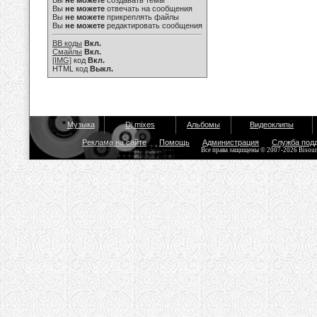
Вы
не можете
создавать темы
Вы
не можете
отвечать на сообщения
Вы
не можете
прикреплять файлы
Вы
не можете
редактировать сообщения
BB коды
Вкл.
Смайлы
Вкл.
[IMG]
код
Вкл.
HTML код
Выкл.
Музыка
Dj mixes
Альбомы
Видеоклипы
Реклама на сайте
Помощь
Администрация
Служба под
Все права защищены © 2007-2026 Bisou