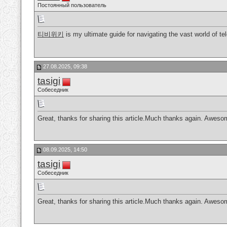
Постоянный пользователь
티비위키
is my ultimate guide for navigating the vast world of tel
27.08.2025, 09:38
tasigi
Собеседник
Great, thanks for sharing this article.Much thanks again. Awes
08.09.2025, 14:50
tasigi
Собеседник
Great, thanks for sharing this article.Much thanks again. Awes