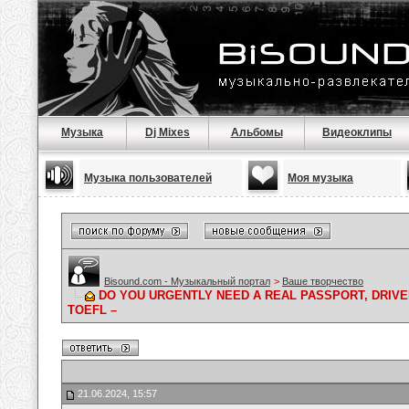
Музыка
Dj Mixes
Альбомы
Видеоклипы
Музыка пользователей
Моя музыка
Bisound.com - Музыкальный портал
>
Ваше творчество
DO YOU URGENTLY NEED A REAL PASSPORT, DRIVER
TOEFL –
21.06.2024, 15:57