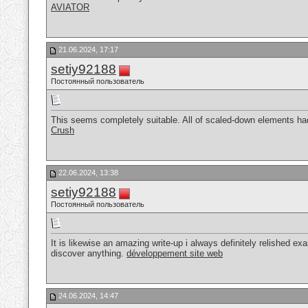
AVIATOR
21.06.2024, 17:17
setiy92188
Постоянный пользователь
This seems completely suitable. All of scaled-down elements had 
Crush
22.06.2024, 13:38
setiy92188
Постоянный пользователь
It is likewise an amazing write-up i always definitely relished ex
discover anything.
développement site web
24.06.2024, 14:47