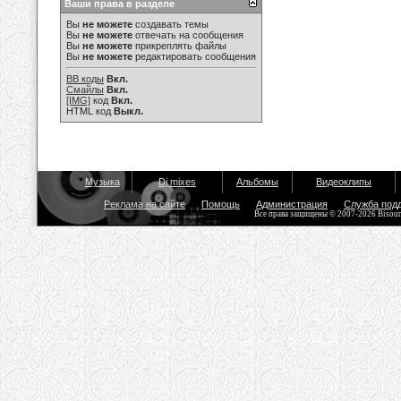
Ваши права в разделе
Вы
не можете
создавать темы
Вы
не можете
отвечать на сообщения
Вы
не можете
прикреплять файлы
Вы
не можете
редактировать сообщения
BB коды
Вкл.
Смайлы
Вкл.
[IMG]
код
Вкл.
HTML код
Выкл.
Музыка
Dj mixes
Альбомы
Видеоклипы
Реклама на сайте
Помощь
Администрация
Служба под
Все права защищены © 2007-2026 Bisou