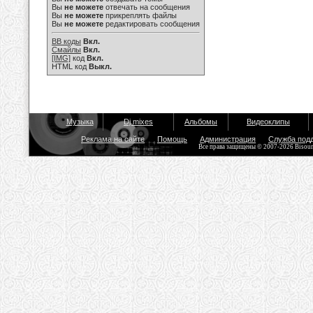
Вы
не можете
отвечать на сообщения
Вы
не можете
прикреплять файлы
Вы
не можете
редактировать сообщения
BB коды
Вкл.
Смайлы
Вкл.
[IMG]
код
Вкл.
HTML код
Выкл.
Музыка
Dj mixes
Альбомы
Видеоклипы
Реклама на сайте
Помощь
Администрация
Служба под
Все права защищены © 2007-2026 Bisou