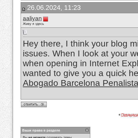
26.06.2024, 11:23
aaliyan
Живу я здесь
Hey there, I think your blog m
issues. When I look at your web
when opening in Internet Explo
wanted to give you a quick he
Abogado Barcelona Penalist
«
Предыдущ
Ваши права в разделе
Вы
не можете
создавать темы