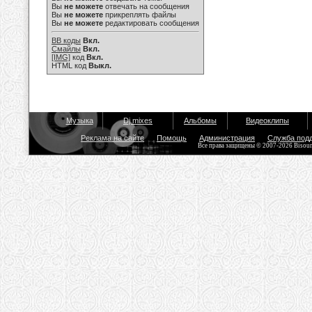
Вы
не можете
отвечать на сообщения
Вы
не можете
прикреплять файлы
Вы
не можете
редактировать сообщения
BB коды
Вкл.
Смайлы
Вкл.
[IMG]
код
Вкл.
HTML код
Выкл.
Музыка
Dj mixes
Альбомы
Видеоклипы
Реклама на сайте
Помощь
Администрация
Служба под
Все права защищены © 2007-2026 Bisou