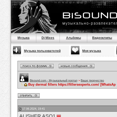
Музыка
Dj Mixes
Альбомы
Видеоклипы
Музыка пользователей
Моя музыка
Bisound.com - Музыкальный портал
>
Ваше творчество
Buy dermal fillers https://fillersexperts.com/ [WhatsAp
17.06.2024, 19:41
ALISHER ASQ1