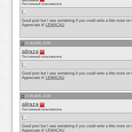
Постоянный пользователь
Good post but I was wondering if you could write a litte more on thi
Appreciate it!
LEMACAU
17.08.2025, 21:55
aliraza
Постоянный пользователь
Good post but I was wondering if you could write a litte more on thi
Appreciate it!
LEMACAU
17.08.2025, 22:00
aliraza
Постоянный пользователь
Good post but I was wondering if you could write a litte more on thi
Appreciate it!
LEMACAU