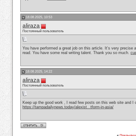
18.08.2025, 10:53
aliraza
Постоянный пользователь
You have performed a great job on this article. It’s very precis
read. You have some real writing talent. Thank you so much.
cu
18.08.2025, 14:22
aliraza
Постоянный пользователь
Keep up the good work , I read few posts on this web site and I c
https://tampadailynews.today/alexist...tform-in-asia/
«
Предыдущ