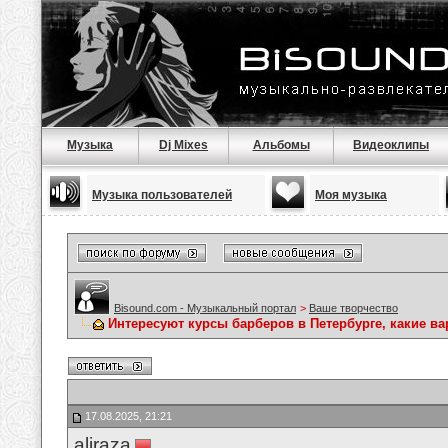
Музыка
Dj Mixes
Альбомы
Видеоклипы
Музыка пользователей
Моя музыка
Bisound.com - Музыкальный портал
>
Ваше творчество
Интересуют курсы барберов в Петербурге, какие ва
17.08.2025, 21:21
aliraza