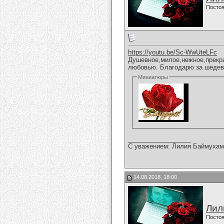
Постоя
https://youtu.be/Sc-WwUteLFc
Душевное,милое,нежное,прекра
любовью. Благодарю за шедев
Миниатюры
__________________
С уважением: Лилия Баймухам
14.08.2018, 18:00
Лил
Постоя