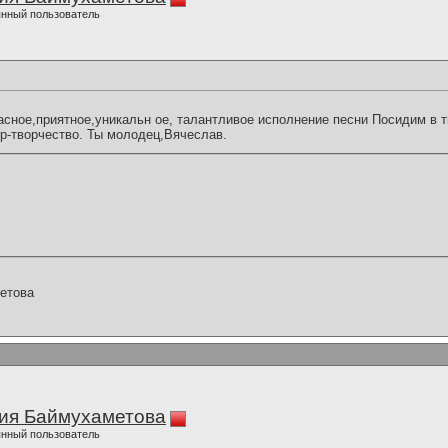
нный пользователь
сное,приятное,уникальн ое, талантливое исполнение песни Посидим в т
р-творчество. Ты молодец,Вячеслав.
етова
ия Баймухаметова
нный пользователь