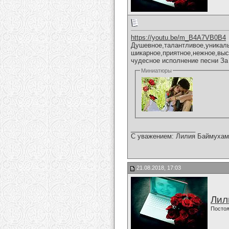
https://youtu.be/m_B4A7VB0B4
Душевное,талантливое,уникал
шикарное,приятное,нежное,вы
чудесное исполнение песни За
Миниатюры
__________________
С уважением: Лилия Баймухам
21.08.2018, 17:03
Лил
Постоя