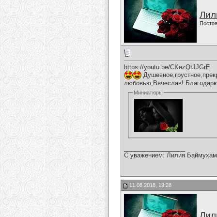
Лил
Постоя
https://youtu.be/CKezQtJJGrE
Душевное,грустное,прекр
любовью,Вячеслав! Благодарю 
Миниатюры
__________________
С уважением: Лилия Баймухам
11.08.2018, 19:28
Лил