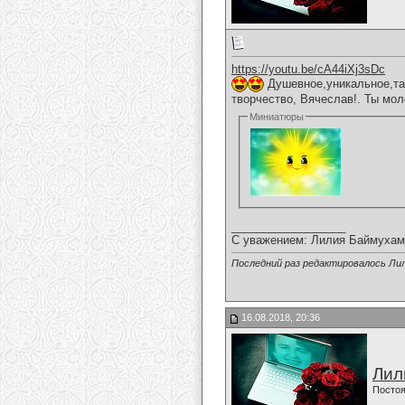
https://youtu.be/cA44iXj3sDc
Душевное,уникальное,та
творчество, Вячеслав!. Ты мол
Миниатюры
__________________
С уважением: Лилия Баймухам
Последний раз редактировалось Ли
16.08.2018, 20:36
Лил
Постоя