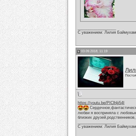
__________________
С уважением: Лилия Баймухам
03.09.2018, 11:19
Лил
Постоя
https://youtu.be/PIClhlji54I
Сердечное,фантастическо
любви я восприняла с любовью
близких друзей,родственников
__________________
С уважением: Лилия Баймухам