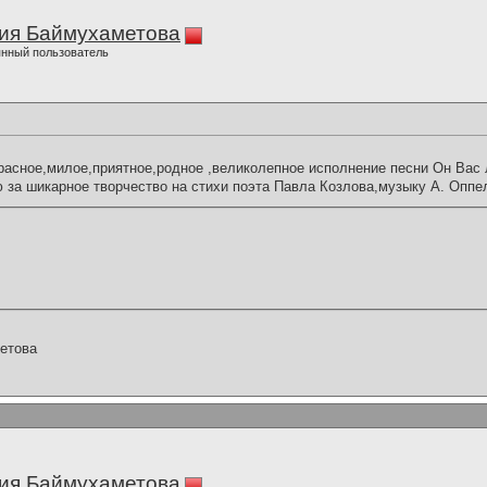
ия Баймухаметова
нный пользователь
асное,милое,приятное,родное ,великолепное исполнение песни Он Вас 
за шикарное творчество на стихи поэта Павла Козлова,музыку А. Оппе
етова
ия Баймухаметова