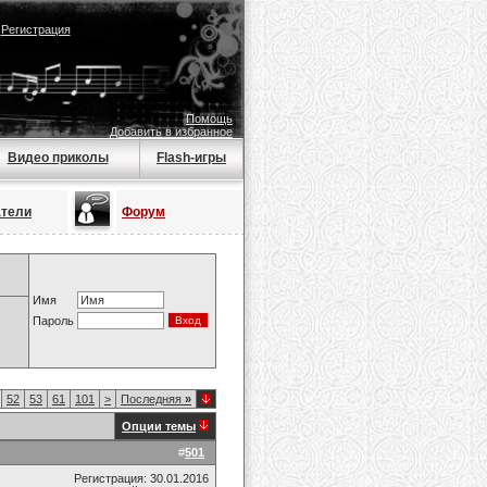
|
Регистрация
Помощь
Добавить в избранное
Видео приколы
Flash-игры
атели
Форум
Имя
Пароль
52
53
61
101
>
Последняя
»
Опции темы
#
501
Регистрация: 30.01.2016