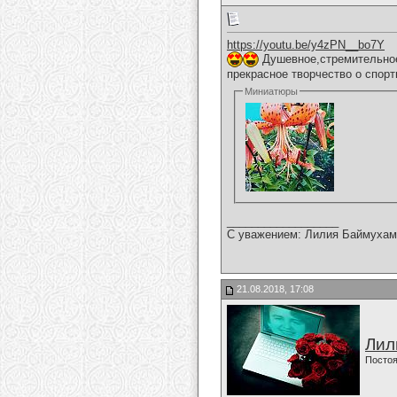
https://youtu.be/y4zPN__bo7Y
Душевное,стремительное
прекрасное творчество о спорт
Миниатюры
__________________
С уважением: Лилия Баймухам
21.08.2018, 17:08
Лил
Постоя