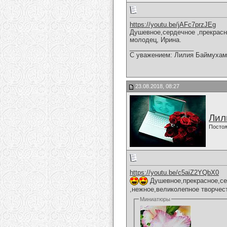
https://youtu.be/jAFc7przJEg
Душевное,сердечное ,прекрасн
молодец, Ирина .
__________________
С уважением: Лилия Баймухам
23.08.2018, 08:27
Лил
Постоя
https://youtu.be/c5aiZ2YQbX0
Душевное,прекрасное,се
,нежное,великолепное творчес
Миниатюры