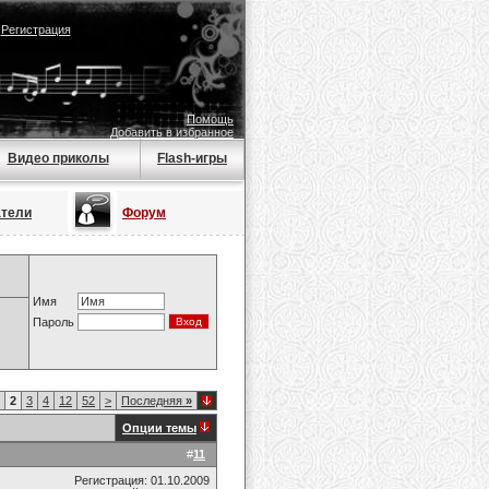
|
Регистрация
Помощь
Добавить в избранное
Видео приколы
Flash-игры
атели
Форум
Имя
Пароль
2
3
4
12
52
>
Последняя
»
Опции темы
#
11
Регистрация: 01.10.2009