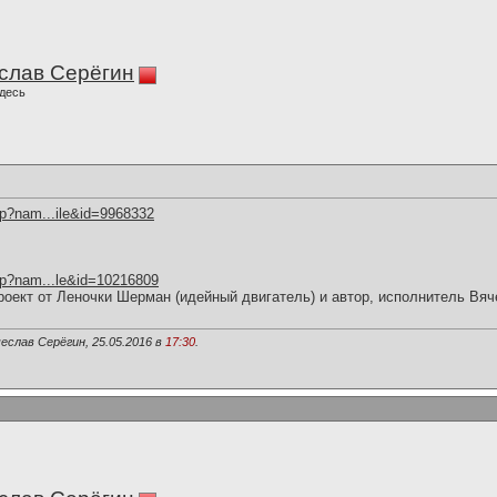
слав Серёгин
десь
hp?nam...ile&id=9968332
hp?nam...le&id=10216809
роект от Леночки Шерман (идейный двигатель) и автор, исполнитель Вя
еслав Серёгин, 25.05.2016 в
17:30
.