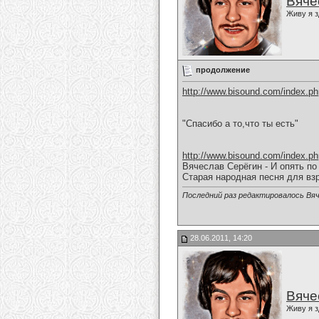
Вяче
Живу я з
продолжение
http://www.bisound.com/index.p
"Спасибо а то,что ты есть"
http://www.bisound.com/index.p
Вячеслав Серёгин - И опять по
Старая народная песня для вз
Последний раз редактировалось Вяч
28.06.2011, 14:20
Вяче
Живу я з