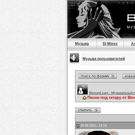
Музыка
Dj Mixes
А
Музыка пользователей
Bisound.com - Музыкальный 
Песни под гитару от Вя
26.06.2011, 14:19