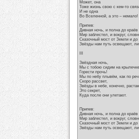
Может, она
Тоже жизнь свою с кем-то связ
И не одна
Во Вселенной, а это – немало!
Припев:
Дивная ночь, и полна до краёв
Мир заблестел, и вокруг, словн
Сказочный мост от Земли и до
Звёзды нам путь освещают, ли
III
Звёздная ночь,
Мы с тобою сидим на крылечке
Горести прочь!
Мы по небу плывём, как по реч
Скоро рассвет,
Звёзды в небе, конечно, раста
Это секрет,
Куда после они улетают.
Припев:
Дивная ночь, и полна до краёв
Мир заблестел, и вокруг, словн
Сказочный мост от Земли и до
Звёзды нам путь освещают, ли