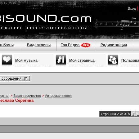
Вход
льбомы
Видеоклипы
Топ Радио
Радиостанции
Моя музыка
Моя страница
Пользов
портал
>
Ваше творчество
>
Авторская песня
чеслава Серёгина
Страница 2 из 318
<
1