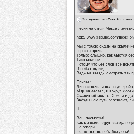
Звёздная ночь-Макс Железяки
Песня на стихи Макса Железяк
http://www.bisound.com/index.p
Мы с тобою сидим на крылечке
Горести прочь!
Только слышно, как бьются се
Тихо молчим,
Потому что без слов всё понят
В небо глядим,
Ведь на звёзды смотреть так п
Припев:
Дивная ночь, и полна до краёв
Мир заблестел, и вокруг, словн
Сказочный мост от Земли и до
Звёзды нам путь освещают, ли
II
Вон, посмотри!
Как к звезде вдруг звезда под
Не говори,
Не летают по небу без дела!