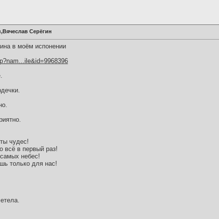
н,Вячеслав Серёгин
ина в моём испонении
hp?nam...ile&id=9968396
.
рдечки.
но.
риятно.
 ты чудес!
о всё в первый раз!
 самых небес!
шь только для нас!
летела.