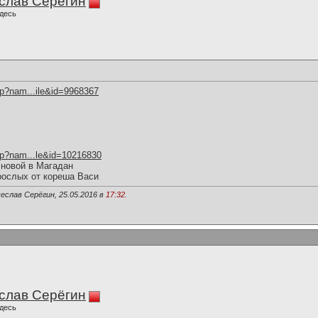
слав Серёгин
десь
hp?nam...ile&id=9968367
hp?nam...le&id=10216830
 новой в Магадан
рослых от кореша Васи
еслав Серёгин, 25.05.2016 в
17:32
.
слав Серёгин
десь