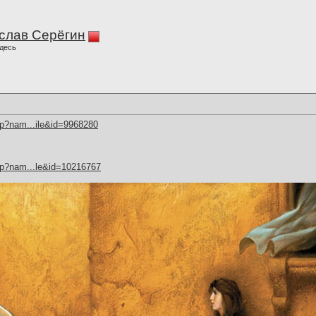
слав Серёгин
десь
hp?nam...ile&id=9968280
hp?nam...le&id=10216767