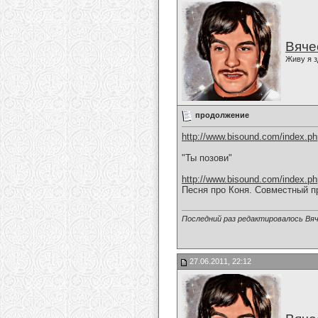
Вяче
Живу я з
продолжение
http://www.bisound.com/index.p
"Ты позови"
http://www.bisound.com/index.p
Песня про Коня. Совместный п
Последний раз редактировалось Вяч
27.06.2011, 22:12