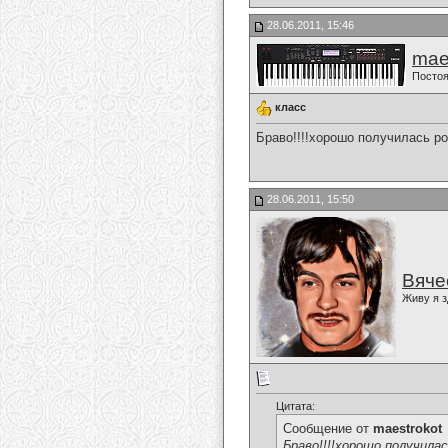
28.06.2011, 15:46
mae
Постоя
класс
Браво!!!!хорошо получилась ро
28.06.2011, 15:50
Вяче
Живу я з
Цитата:
Сообщение от
maestrokot
Браво!!!!хорошо получилас