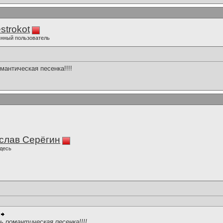
strokot
нный пользователь
мантическая песенка!!!!
слав Серёгин
десь
ь романтическая песенка!!!!