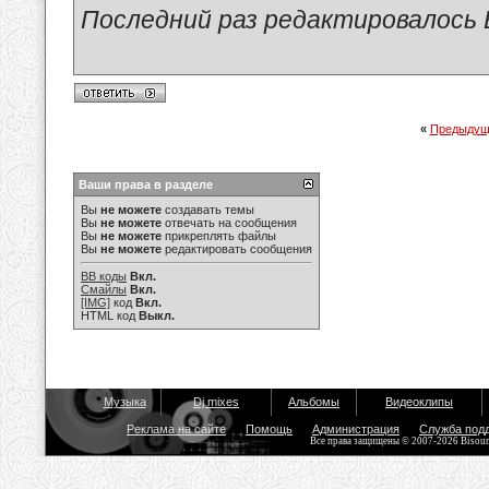
Последний раз редактировалось В
«
Предыдущ
Ваши права в разделе
Вы
не можете
создавать темы
Вы
не можете
отвечать на сообщения
Вы
не можете
прикреплять файлы
Вы
не можете
редактировать сообщения
BB коды
Вкл.
Смайлы
Вкл.
[IMG]
код
Вкл.
HTML код
Выкл.
Музыка
Dj mixes
Альбомы
Видеоклипы
Реклама на сайте
Помощь
Администрация
Служба под
Все права защищены © 2007-2026 Bisou