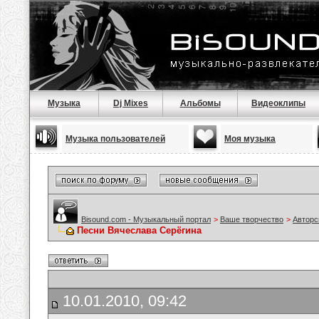
Музыка
Dj Mixes
Альбомы
Видеоклипы
Музыка пользователей
Моя музыка
Bisound.com - Музыкальный портал
>
Ваше творчество
>
Авторс
Песни Вячеслава Серёгина
10.01.2010, 09:42