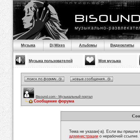
Музыка
Dj Mixes
Альбомы
Видеоклипы
Музыка пользователей
Моя музыка
Bisound.com - Музыкальный портал
Сообщение форума
Соо
Тема не указан(-а). Если вы пришли
администрации
о нерабочей ссылке.