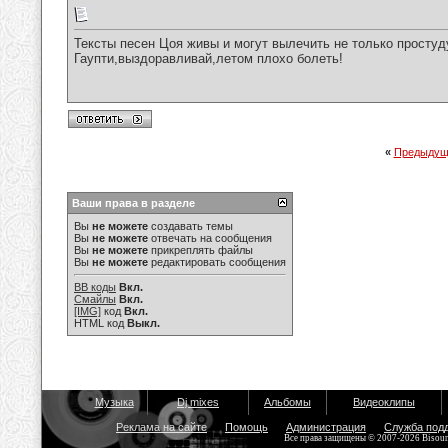
Тексты песен Цоя живы и могут вылечить не только простуду
Гаупти,выздоравливай,летом плохо болеть!
«
Предыдущ
Ваши права в разделе
Вы
не можете
создавать темы
Вы
не можете
отвечать на сообщения
Вы
не можете
прикреплять файлы
Вы
не можете
редактировать сообщения
BB коды
Вкл.
Смайлы
Вкл.
[IMG]
код
Вкл.
HTML код
Выкл.
Музыка
Dj mixes
Альбомы
Видеоклипы
Реклама на сайте
Помощь
Администрация
Служба под
Все права защищены © 2007-2026 Bisou