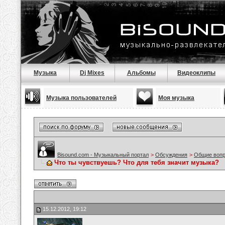
Музыка
Dj Mixes
Альбомы
Видеоклипы
Музыка пользователей
Моя музыка
Bisound.com - Музыкальный портал
>
Обсуждения
>
Общие воп
Что ты чувствуешь? Что для тебя значит музыка?
15.12.2012, 19:12