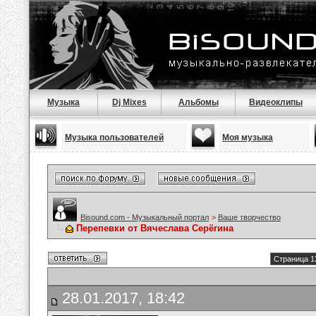
Музыка
Dj Mixes
Альбомы
Видеоклипы
Музыка пользователей
Моя музыка
Bisound.com - Музыкальный портал
>
Ваше творчество
Перепевки от Вячеслава Серёгина
Страница 1
28.01.2017, 18:42