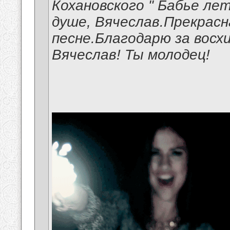
Кохановского " Бабье ле
душе, Вячеслав.Прекрасн
песне.Благодарю за вос
Вячеслав! Ты молодец!