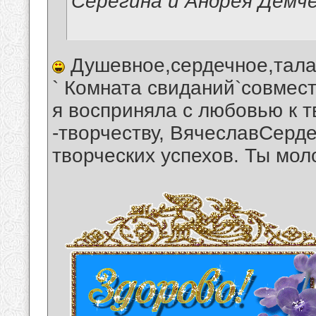
Серёгина и Андрея Демче
Душевное,сердечное,тала
` Комната свиданий`совмес
я восприняла с любовью к 
-творчеству, ВячеславСерд
творческих успехов. Ты мол