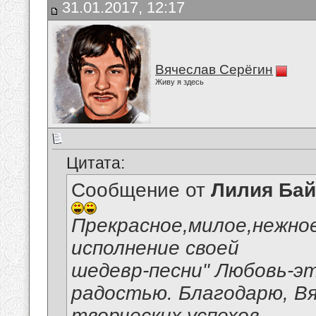
31.01.2017, 12:17
Вячеслав Серёгин
Живу я здесь
Цитата:
Сообщение от
Лилия Ба
Прекрасное,милое,нежно
исполнение своей
шедевр-песни" Любовь-эт
радостью. Благодарю, В
творческих успехов.