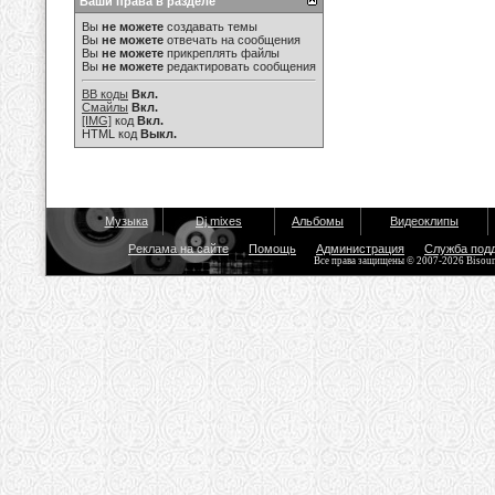
Ваши права в разделе
Вы
не можете
создавать темы
Вы
не можете
отвечать на сообщения
Вы
не можете
прикреплять файлы
Вы
не можете
редактировать сообщения
BB коды
Вкл.
Смайлы
Вкл.
[IMG]
код
Вкл.
HTML код
Выкл.
Музыка
Dj mixes
Альбомы
Видеоклипы
Реклама на сайте
Помощь
Администрация
Служба под
Все права защищены © 2007-2026 Bisou