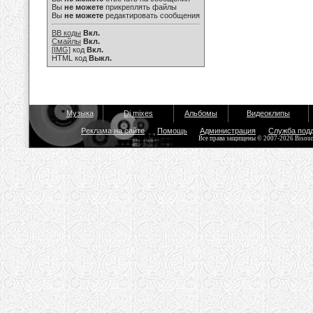
Вы
не можете
прикреплять файлы
Вы
не можете
редактировать сообщения
BB коды
Вкл.
Смайлы
Вкл.
[IMG]
код
Вкл.
HTML код
Выкл.
Музыка
Dj mixes
Альбомы
Видеоклипы
Реклама на сайте
Помощь
Администрация
Служба под
Все права защищены © 2007-2026 Bisou