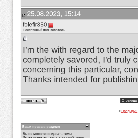
25.08.2023, 15:14
folefir350
Постоянный пользователь
I’m the with regard to the maj
completely savored, I'd truly
concerning this particular, cons
Thanks intended for publishi
Страница 
«
Предыдущ
Ваши права в разделе
Вы
не можете
создавать темы
Вы
не можете
отвечать на сообщения