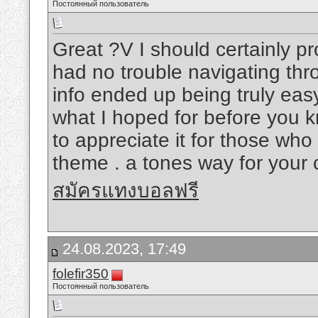
Постоянный пользователь
Great ?V I should certainly pr
had no trouble navigating thro
info ended up being truly easy
what I hoped for before you kno
to appreciate it for those wh
theme . a tones way for your 
สมัครแทงบอลฟรี
24.08.2023, 17:49
folefir350
Постоянный пользователь