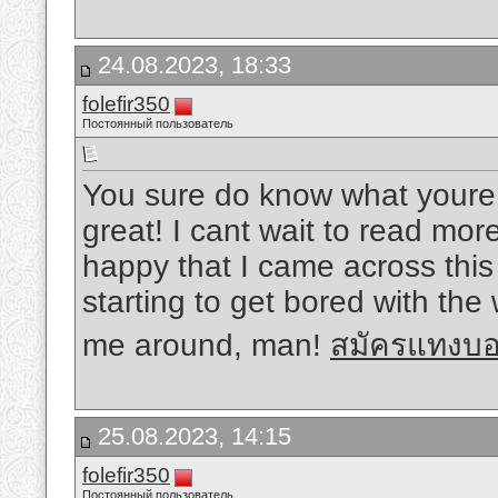
24.08.2023, 18:33
folefir350
Постоянный пользователь
You sure do know what youre t
great! I cant wait to read mor
happy that I came across this
starting to get bored with th
me around, man!
สมัครแทงบอ
25.08.2023, 14:15
folefir350
Постоянный пользователь