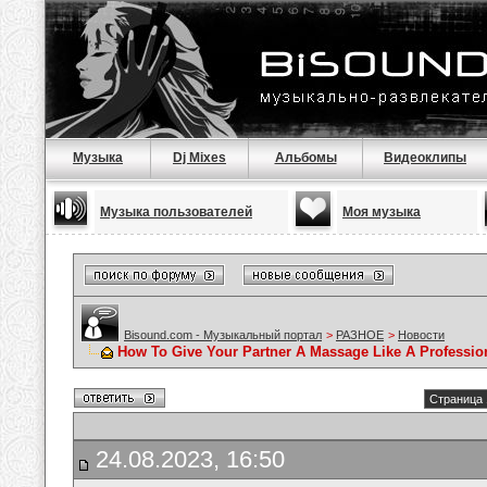
Музыка
Dj Mixes
Альбомы
Видеоклипы
Музыка пользователей
Моя музыка
Bisound.com - Музыкальный портал
>
РАЗНОЕ
>
Новости
How To Give Your Partner A Massage Like A Professio
Страница 
24.08.2023, 16:50