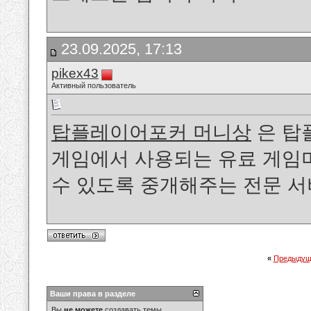
23.09.2025, 17:13
pikex43
Активный пользователь
탑플레이어포커 머니상
은 탑플
게임에서 사용되는 유료 게임
수 있도록 중개해주는 전문 서
«
Предыдущ
Ваши права в разделе
Вы
не можете
создавать темы