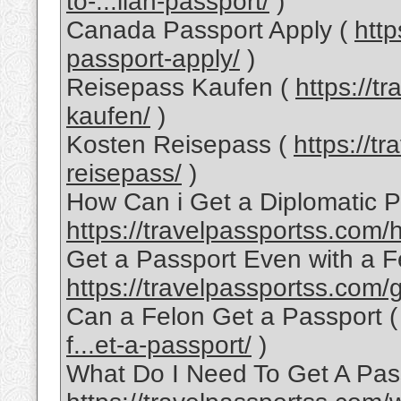
to-...lian-passport/
)
Canada Passport Apply (
http
passport-apply/
)
Reisepass Kaufen (
https://t
kaufen/
)
Kosten Reisepass (
https://t
reisepass/
)
How Can i Get a Diplomatic P
https://travelpassportss.com/
Get a Passport Even with a F
https://travelpassportss.com/g
Can a Felon Get a Passport 
f...et-a-passport/
)
What Do I Need To Get A Pass