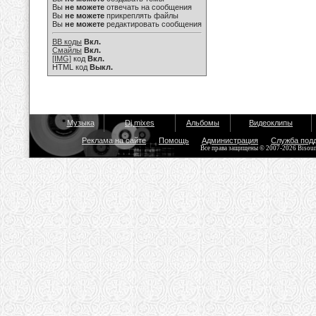
Вы
не можете
отвечать на сообщения
Вы
не можете
прикреплять файлы
Вы
не можете
редактировать сообщения
BB коды
Вкл.
Смайлы
Вкл.
[IMG]
код
Вкл.
HTML код
Выкл.
Музыка
Dj mixes
Альбомы
Видеоклипы
Реклама на сайте
Помощь
Администрация
Служба под
Все права защищены © 2007-2026 Bisou