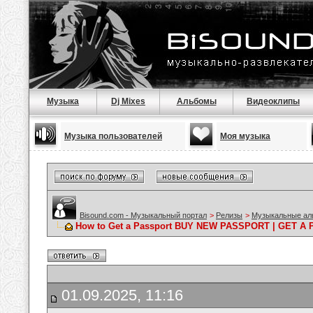
Музыка
Dj Mixes
Альбомы
Видеоклипы
Музыка пользователей
Моя музыка
Bisound.com - Музыкальный портал
>
Релизы
>
Музыкальные а
How to Get a Passport BUY NEW PASSPORT | GET 
01.09.2025, 11:16