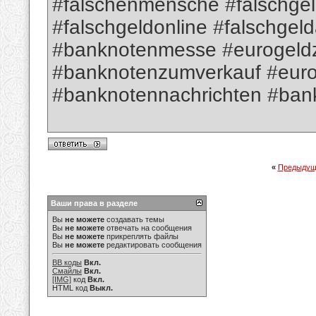
#falschenmensche #falschge
#falschgeldonline #falschgel
#banknotenmesse #eurogeld
#banknotenzumverkauf #euro
#banknotennachrichten #ban
«
Предыдущ
Ваши права в разделе
Вы
не можете
создавать темы
Вы
не можете
отвечать на сообщения
Вы
не можете
прикреплять файлы
Вы
не можете
редактировать сообщения
BB коды
Вкл.
Смайлы
Вкл.
[IMG]
код
Вкл.
HTML код
Выкл.