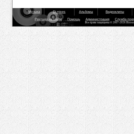
Музыка
Dj mixes
Альбомы
Видеоклипы
Реклама на сайте
Помощь
Администрация
Служба под
Все права защищены © 2007-2026 Bisou