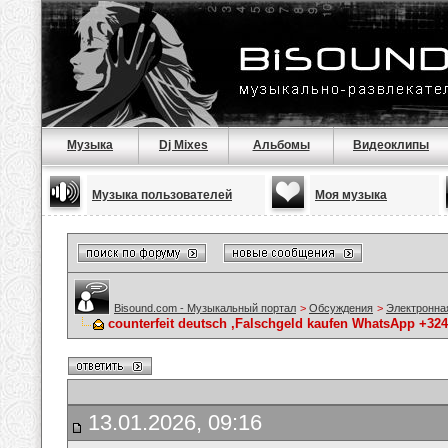
Музыка
Dj Mixes
Альбомы
Видеоклипы
Музыка пользователей
Моя музыка
Bisound.com - Музыкальный портал
>
Обсуждения
>
Электронна
counterfeit deutsch ,Falschgeld kaufen WhatsApp +32
13.01.2026, 09:16