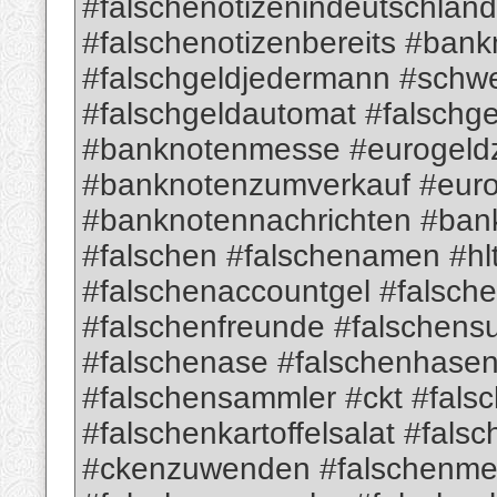
#falschenotizenindeutschland
#falschenotizenbereits #bank
#falschgeldjedermann #schwe
#falschgeldautomat #falschge
#banknotenmesse #eurogeld
#banknotenzumverkauf #euro
#banknotennachrichten #ban
#falschen #falschenamen #hl
#falschenaccountgel #falsch
#falschenfreunde #falschens
#falschenase #falschenhasen
#falschensammler #ckt #fals
#falschenkartoffelsalat #fa
#ckenzuwenden #falschenme