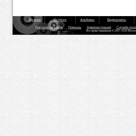
Музыка
Dj mixes
Альбомы
Видеоклипы
Реклама на сайте
Помощь
Администрация
Служба под
Все права защищены © 2007-2026 Bisou