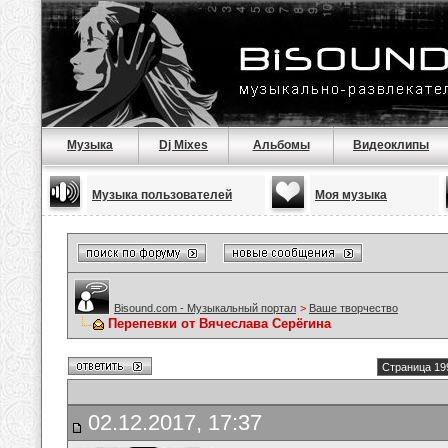
Музыка
Dj Mixes
Альбомы
Видеоклипы
Музыка пользователей
Моя музыка
Bisound.com - Музыкальный портал
>
Ваше творчество
Перепевки от Вячеслава Серёгина
Страница 19
02.12.2017, 17:37