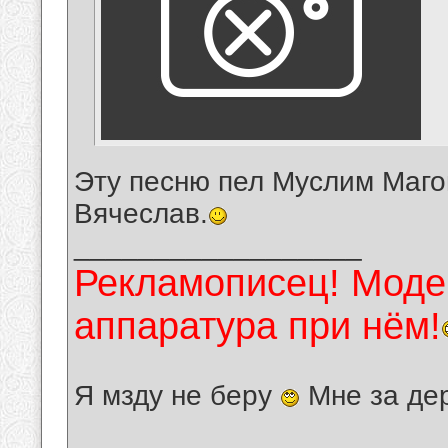
Эту песню пел Муслим Маго
Вячеслав.
__________________
Рекламописец! Модер
аппаратура при нём!
Я мзду не беру
Мне за де