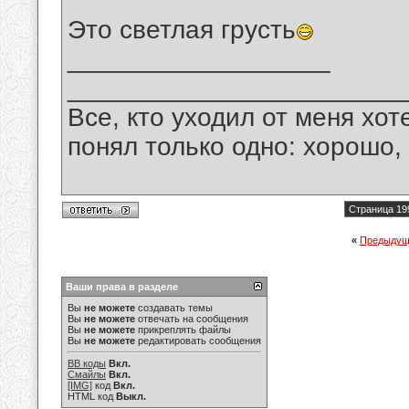
Это светлая грусть
__________________
_______________________
Все, кто уходил от меня хот
понял только одно: хорошо,
Страница 19
«
Предыдущ
Ваши права в разделе
Вы
не можете
создавать темы
Вы
не можете
отвечать на сообщения
Вы
не можете
прикреплять файлы
Вы
не можете
редактировать сообщения
BB коды
Вкл.
Смайлы
Вкл.
[IMG]
код
Вкл.
HTML код
Выкл.