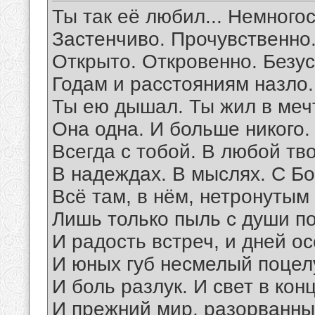
Ты так её любил... Немного
Застенчиво. Прочувственно.
Открыто. Откровенно. Безус
Годам и расстояниям назло.
Ты ею дышал. Ты жил в мечт
Она одна. И больше никого.
Всегда с тобой. В любой тв
В надеждах. В мыслях. С Бо
Всё там, в нём, нетронутым 
Лишь только пыль с души по
И радость встреч, и дней о
И юных губ несмелый поцел
И боль разлук. И свет в кон
И прежний мир, разорванный