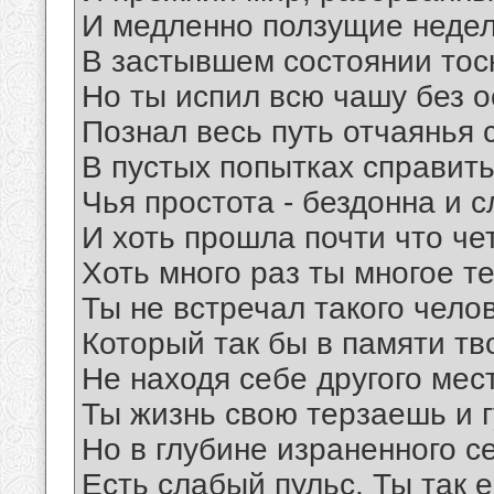
И медленно ползущие неде
В застывшем состоянии тос
Но ты испил всю чашу без о
Познал весь путь отчаянья 
В пустых попытках справить
Чья простота - бездонна и с
И хоть прошла почти что че
Хоть много раз ты многое т
Ты не встречал такого чело
Который так бы в памяти тв
Не находя себе другого мес
Ты жизнь свою терзаешь и 
Но в глубине израненного с
Есть слабый пульс. Ты так 