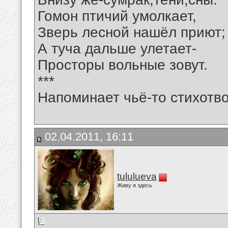
Гомон птичий умолкает,
Зверь лесной нашёл приют;
А туча дальше улетает-
Просторы вольные зовут.
***
Напоминает чьё-то стихотв
02.04.2011, 16:11
tululueva
Живу я здесь