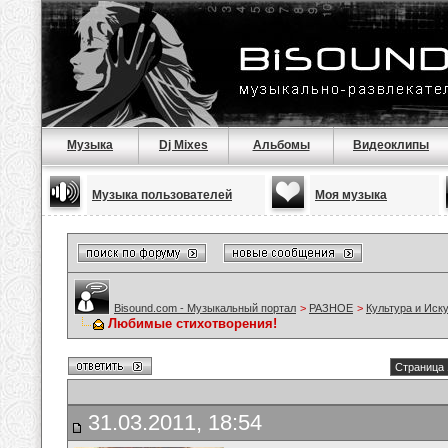
Музыка
Dj Mixes
Альбомы
Видеоклипы
Музыка пользователей
Моя музыка
Bisound.com - Музыкальный портал
>
РАЗНОЕ
>
Культура и Иск
Любимые стихотворения!
Страница 
31.03.2011, 18:54