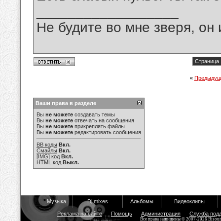
__________________
Не будите во мне зверя, он 
Страница 
«
Предыдущ
Ваши права в разделе
Вы
не можете
создавать темы
Вы
не можете
отвечать на сообщения
Вы
не можете
прикреплять файлы
Вы
не можете
редактировать сообщения
BB коды
Вкл.
Смайлы
Вкл.
[IMG]
код
Вкл.
HTML код
Выкл.
Музыка
Dj mixes
Альбомы
Видеоклипы
Реклама на сайте
Помощь
Администрация
Служба под
Все права защищены © 2007-2026 Bisou