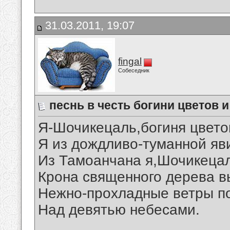
31.03.2011, 19:07
fingal
Собеседник
песнь в честь богини цветов 
Я-Шочикецаль,богиня цвето
Я из дождливо-туманной яв
Из Тамоанчана я,Шочикеца
Крона священного дерева в
Нежно-прохладные ветры п
Над девятью небесами.