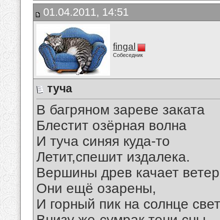
01.04.2011, 14:51
fingal
Собеседник
туча
В багряном зареве заката
Блестит озёрная волна
И туча синяя куда-то
Летит,спешит издалека.
Вершины древ качает ветер
Они ещё озарены,
И горный пик на солнце свет
Внизу же-сумрак,тени,сны.