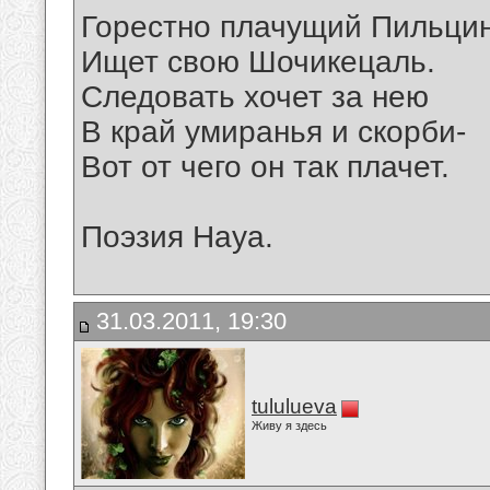
Горестно плачущий Пильцин
Ищет свою Шочикецаль.
Следовать хочет за нею
В край умиранья и скорби-
Вот от чего он так плачет.
Поэзия Науа.
31.03.2011, 19:30
tululueva
Живу я здесь