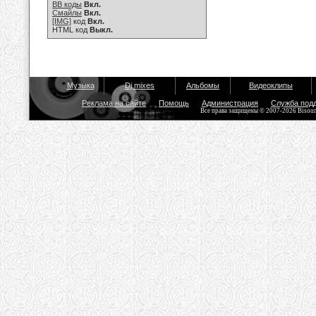
BB коды
Вкл.
Смайлы
Вкл.
[IMG]
код
Вкл.
HTML код
Выкл.
Музыка
Dj mixes
Альбомы
Видеоклипы
Реклама на сайте
Помощь
Администрация
Служба под
Все права защищены © 2007-2026 Bisou