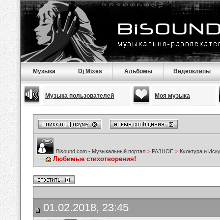
Музыка
Dj Mixes
Альбомы
Видеоклипы
Музыка пользователей
Моя музыка
Bisound.com - Музыкальный портал
>
РАЗНОЕ
>
Культура и Иск
Любимые стихотворения!
01.02.2018, 23:45