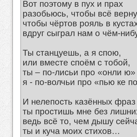
Вот поэтому в пух и прах
разобьюсь, чтобы всё верну
чтобы чёртов рояль в куста
вдруг сыграл нам о чём-ни
Ты станцуешь, а я спою,
или вместе споём с тобой,
ты – по-лисьи про «онли ю»
я - по-волчьи про «пью ке п
И нелепость казённых фраз
ты простишь мне без лишних
ведь всё то, чем дышу сейча
ты и куча моих стихов…