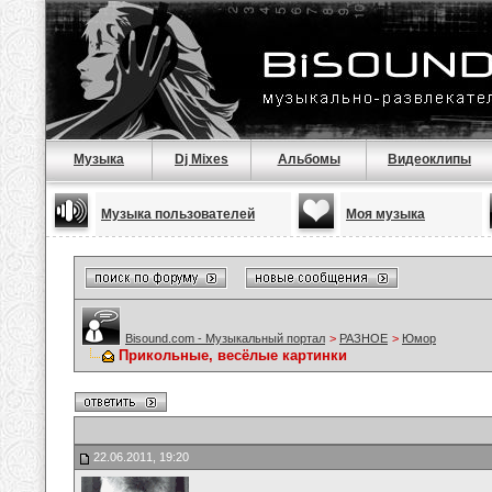
Музыка
Dj Mixes
Альбомы
Видеоклипы
Музыка пользователей
Моя музыка
Bisound.com - Музыкальный портал
>
РАЗНОЕ
>
Юмор
Прикольные, весёлые картинки
22.06.2011, 19:20