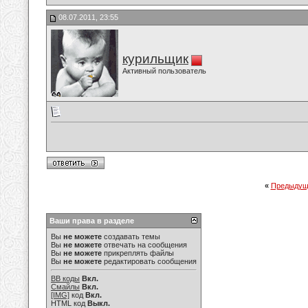
08.07.2011, 23:55
курильщик
Активный пользователь
«
Предыдущ
Ваши права в разделе
Вы
не можете
создавать темы
Вы
не можете
отвечать на сообщения
Вы
не можете
прикреплять файлы
Вы
не можете
редактировать сообщения
BB коды
Вкл.
Смайлы
Вкл.
[IMG]
код
Вкл.
HTML код
Выкл.