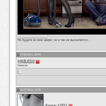
__________________
Не будите во мне зверя, он и так не высыпается...
27.06.2011, 00:54
НКВД50
Новичок
01.07.2011, 13:29
Анна-1001