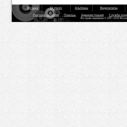
Музыка
Dj mixes
Альбомы
Видеоклипы
Реклама на сайте
Помощь
Администрация
Служба под
Все права защищены © 2007-2026 Bisou