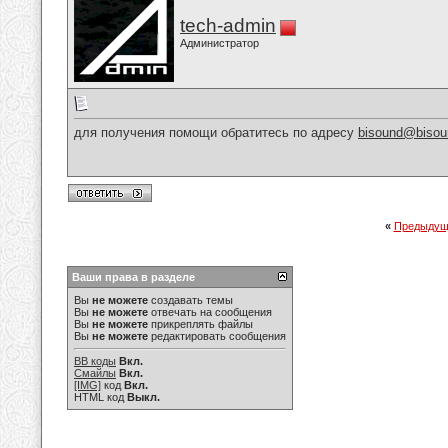
tech-admin
Администратор
для получения помощи обратитесь по адресу
bisound@biso
«
Предыдущ
Ваши права в разделе
Вы
не можете
создавать темы
Вы
не можете
отвечать на сообщения
Вы
не можете
прикреплять файлы
Вы
не можете
редактировать сообщения
BB коды
Вкл.
Смайлы
Вкл.
[IMG]
код
Вкл.
HTML код
Выкл.